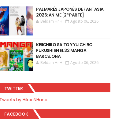
PALMARÉS JAPONÉS DE FANTASIA
2026: ANIME [2ª PARTE]
Beldam HnH
Agosto 06, 2026
KEIICHIRO SAITO Y YUICHIRO
FUKUSHI EN EL 32 MANGA
BARCELONA
Beldam HnH
Agosto 06, 2026
TWITTER
Tweets by HikariNHana
FACEBOOK