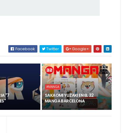
Facebook
Twitter
Google+
#MANGA
IA "7
SAKAOMI YUZAKI EN EL 32
ES"
MANGA BARCELONA