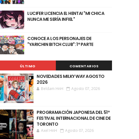
LUCIFER LICENCIA EL HENTAI "MI CHICA
NUNCA ME SERÍA INFIEL"
CONOCE A LOS PERSONAJES DE
"YARICHIN BITCH CLUB": 1ª PARTE
ÚLTIMO
COMENTARIOS
NOVEDADES MILKY WAY AGOSTO
2026
Beldam HnH
Agosto 07, 2026
PROGRAMACIÓN JAPONESA DEL 51º
FESTIVAL INTERNACIONAL DE CINE DE
TORONTO
Axel HnH
Agosto 07, 2026