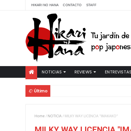
HIKARI NO HANA
CONTACTO
STAFF
NOTICIAS
REVIEWS
ENTREVISTA
Último
Home
/
NOTICIA
/
MILKY WAY LICENCIA "IMAKAKO"
MILKY WAY LICENCIA "I