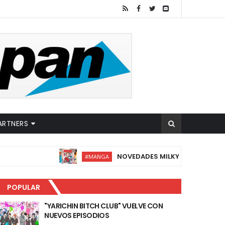
ARTNERS
NOVEDADES MILKY WAY AGOSTO 20
#MANGA
POPULAR
"YARICHIN BITCH CLUB" VUELVE CON
NUEVOS EPISODIOS