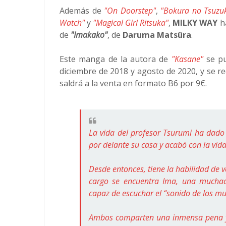
Además de
"On Doorstep"
,
"Bokura no Tsuzuk
Watch"
y
"Magical Girl Ritsuka"
,
MILKY WAY
ha
de
"Imakako"
, de
Daruma Matsûra
.
Este manga de la autora de
"Kasane"
se pu
diciembre de 2018 y agosto de 2020, y se r
saldrá a la venta en formato B6 por 9€.
La vida del profesor Tsurumi ha dado
por delante su casa y acabó con la vid
Desde entonces, tiene la habilidad de v
cargo se encuentra Ima, una muchac
capaz de escuchar el “sonido de los mu
Ambos comparten una inmensa pena y un