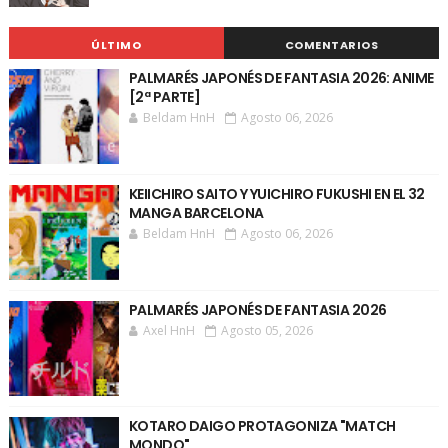
ÚLTIMO
COMENTARIOS
PALMARÉS JAPONÉS DE FANTASIA 2026: ANIME
[2ª PARTE]
Beldam HnH
Agosto 06, 2026
KEIICHIRO SAITO Y YUICHIRO FUKUSHI EN EL 32
MANGA BARCELONA
Beldam HnH
Agosto 06, 2026
PALMARÉS JAPONÉS DE FANTASIA 2026
Axel HnH
Agosto 05, 2026
KOTARO DAIGO PROTAGONIZA "MATCH
MONDO"