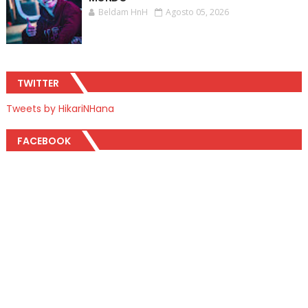
Beldam HnH
Agosto 05, 2026
TWITTER
Tweets by HikariNHana
FACEBOOK