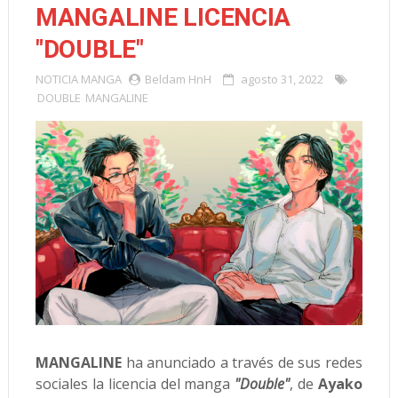
MANGALINE LICENCIA
"DOUBLE"
NOTICIA
MANGA
Beldam HnH
agosto 31, 2022
DOUBLE
MANGALINE
MANGALINE
ha anunciado a través de sus redes
sociales la licencia del manga
"Double"
, de
Ayako