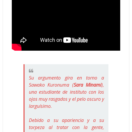
Su argumento gira en torno a
Sawako Kuronuma (
Sara Minami
),
una estudiante de instituto con los
ojos muy rasgados y el pelo oscuro y
larguísimo.
Debido a su apariencia y a su
torpeza al tratar con la gente,