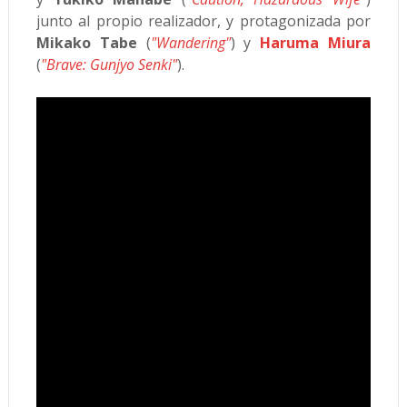
junto al propio realizador, y protagonizada por
Mikako Tabe
(
"Wandering"
) y
Haruma Miura
(
"Brave: Gunjyo Senki"
).