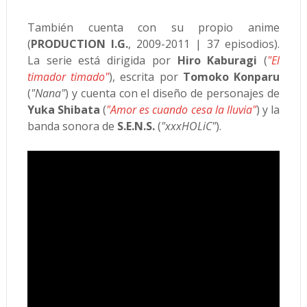
También cuenta con su propio anime
(
PRODUCTION I.G.
, 2009-2011 | 37 episodios).
La serie está dirigida por
Hiro Kaburagi
(
"El
timador timado"
), escrita por
Tomoko Konparu
(
"Nana"
) y cuenta con el diseño de personajes de
Yuka Shibata
(
"Amor es cuando cesa la lluvia"
) y la
banda sonora de
S.E.N.S.
(
"xxxHOLiC"
).