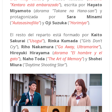
"Kentaro está embarazado"
), escrita por
Hayato
Miyamoto
(
dorama "Takane no Hana-san"
) y
protagonizada por
Sara Minami
(
"Autasasinofilia"
) y
Oji Suzuka
(
"Horimiya"
).
El resto del reparto está formado por
Kaito
Sakurai
(
"Usogui"
),
Rinka Kumada
(
"Girls Don't
Cry"
),
Riho Nakamura
(
"Go Away, Ultramarine"
),
Hiroyuki Hirayama
(
dorama "El hombre y el
gato"
),
Naho Toda
(
"The Art of Memory"
) y
Shohei
Miura
(
"Daytime Shooting Star"
).