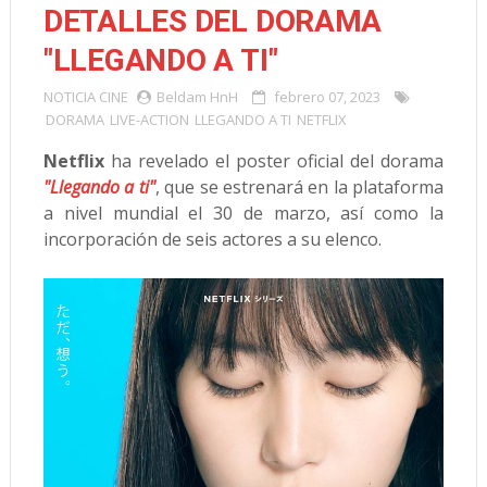
DETALLES DEL DORAMA
"LLEGANDO A TI"
NOTICIA
CINE
Beldam HnH
febrero 07, 2023
DORAMA
LIVE-ACTION
LLEGANDO A TI
NETFLIX
Netflix
ha revelado el poster oficial del dorama
"Llegando a ti"
, que se estrenará en la plataforma
a nivel mundial el 30 de marzo, así como la
incorporación de seis actores a su elenco.