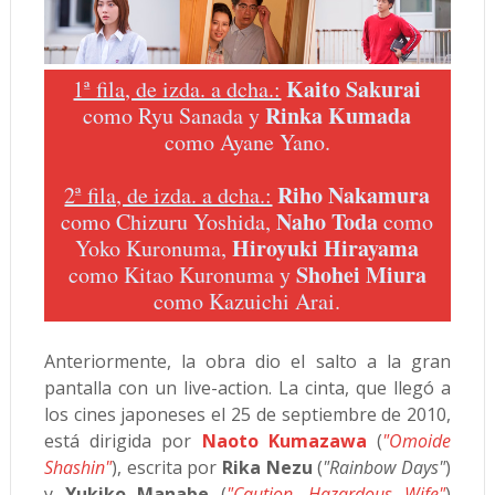
Kaito Sakurai
1ª fila, de izda. a dcha.:
Rinka Kumada
como Ryu Sanada y
como Ayane Yano.
Riho Nakamura
2ª fila, de izda. a dcha.:
Naho Toda
como Chizuru Yoshida,
como
Hiroyuki Hirayama
Yoko Kuronuma,
Shohei Miura
como Kitao Kuronuma y
como Kazuichi Arai.
Anteriormente, la obra dio el salto a la gran
pantalla con un live-action. La cinta, que llegó a
los cines japoneses el 25 de septiembre de 2010,
está dirigida por
Naoto Kumazawa
(
"Omoide
Shashin"
), escrita por
Rika Nezu
(
"Rainbow Days"
)
y
Yukiko Manabe
(
"Caution, Hazardous Wife"
)