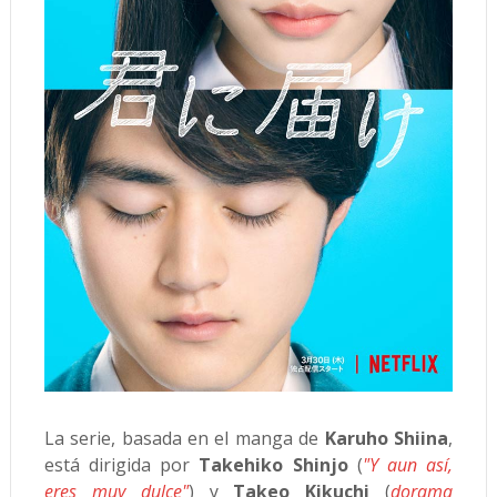
La serie, basada en el manga de
Karuho Shiina
,
está dirigida por
Takehiko Shinjo
(
"Y aun así,
eres muy dulce"
) y
Takeo Kikuchi
(
dorama