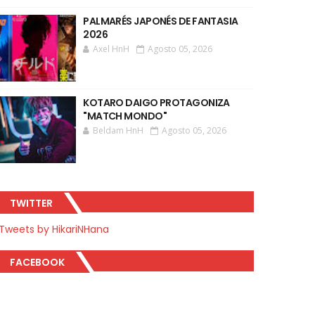
PALMARÉS JAPONÉS DE FANTASIA
2026
Axel HnH
Agosto 05, 2026
KOTARO DAIGO PROTAGONIZA
"MATCH MONDO"
Beldam HnH
Agosto 05, 2026
TWITTER
Tweets by HikariNHana
FACEBOOK