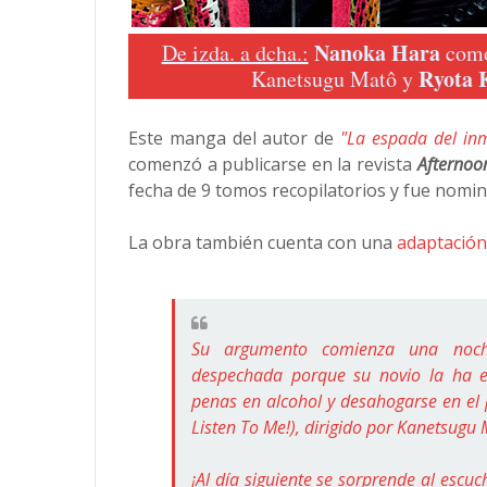
Nanoka Hara
De izda. a dcha.:
como
Ryota 
Kanetsugu Matô y
Este manga del autor de
"La espada del inm
comenzó a publicarse en la revista
Afternoo
fecha de 9 tomos recopilatorios y fue nomi
La obra también cuenta con una
adaptació
Su argumento comienza una noc
despechada porque su novio la ha 
penas en alcohol y desahogarse en el
Listen To Me!), dirigido por Kanetsugu 
¡Al día siguiente se sorprende al escuc