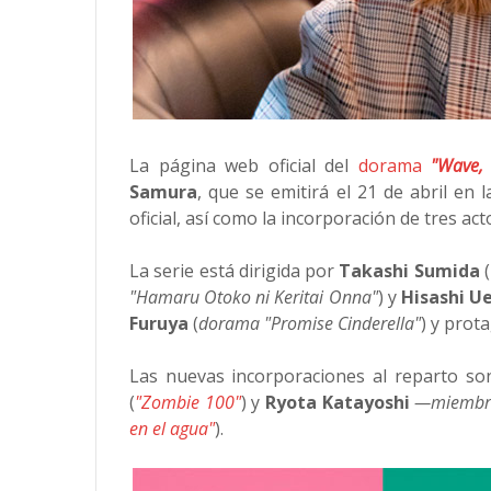
La página web oficial del
dorama
"Wave, 
Samura
, que se emitirá el 21 de abril en
oficial, así como la incorporación de tres act
La serie está dirigida por
Takashi Sumida
(
"Hamaru Otoko ni Keritai Onna"
) y
Hisashi U
Furuya
(
dorama "Promise Cinderella"
) y prot
Las nuevas incorporaciones al reparto so
(
"Zombie 100"
) y
Ryota Katayoshi
—miembr
en el agua"
).