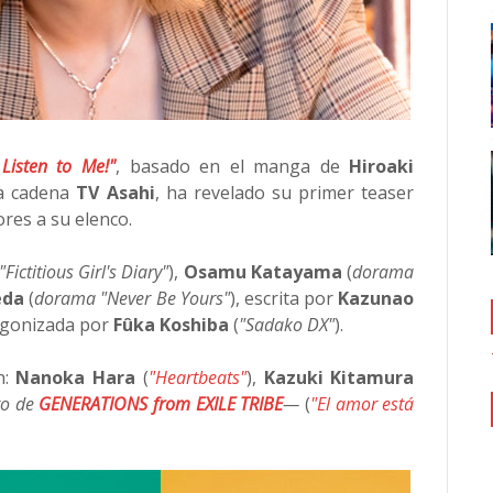
Listen to Me!"
, basado en el manga de
Hiroaki
 la cadena
TV Asahi
, ha revelado su primer teaser
ores a su elenco.
"Fictitious Girl's Diary"
),
Osamu Katayama
(
dorama
eda
(
dorama "Never Be Yours"
), escrita por
Kazunao
agonizada por
Fûka Koshiba
(
"Sadako DX"
).
n:
Nanoka Hara
(
"Heartbeats"
),
Kazuki Kitamura
o de
GENERATIONS from EXILE TRIBE
—
(
"El amor está