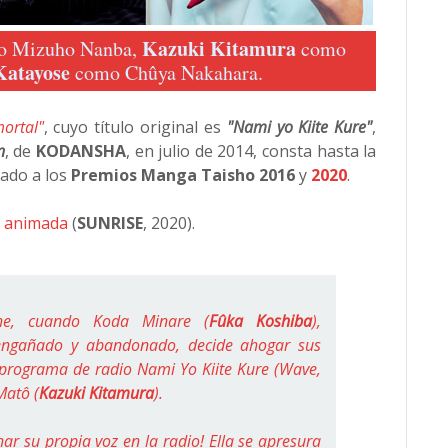
Kazuki Kitamura
 Mizuho Nanba,
como
Katayose
como Chûya Nakahara.
ortal"
, cuyo título original es
"Nami yo Kiite Kure"
,
n
, de
KODANSHA
, en julio de 2014, consta hasta la
nado a los
Premios Manga Taisho 2016
y
2020
.
n animada
(
SUNRISE
, 2020).
he, cuando Koda Minare (
Fûka Koshiba
),
engañado y abandonado, decide ahogar sus
 programa de radio Nami Yo Kiite Kure (Wave,
Matô (
Kazuki Kitamura
).
har su propia voz en la radio! Ella se apresura