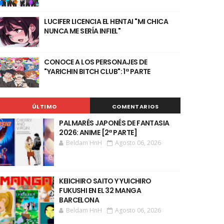
LUCIFER LICENCIA EL HENTAI "MI CHICA
NUNCA ME SERÍA INFIEL"
CONOCE A LOS PERSONAJES DE
"YARICHIN BITCH CLUB": 1ª PARTE
ÚLTIMO
COMENTARIOS
PALMARÉS JAPONÉS DE FANTASIA
2026: ANIME [2ª PARTE]
Beldam HnH
Agosto 06, 2026
KEIICHIRO SAITO Y YUICHIRO
FUKUSHI EN EL 32 MANGA
BARCELONA
Beldam HnH
Agosto 06, 2026