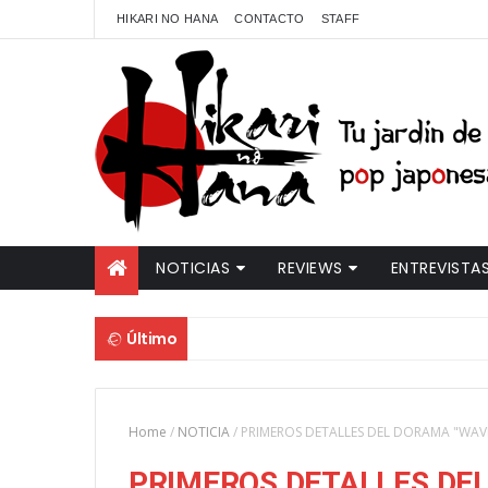
HIKARI NO HANA
CONTACTO
STAFF
NOTICIAS
REVIEWS
ENTREVISTA
Último
Home
/
NOTICIA
/
PRIMEROS DETALLES DEL DORAMA "WAVE,
PRIMEROS DETALLES DEL