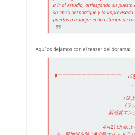
a ir al estudio, arriesgando su puesto
su ebrio despotrique y la improvisada 
puertas a trabajar en la estación de 
Aquí os dejamos con el teaser del dorama:
🎙￣￣￣￣￣￣￣￣￣￣￣￣￣⁰ 15秒
＿
⚡️波
《ラ
新感覚エン
4月21日(金)
※一部地域を除く
#金曜ナイトドラ