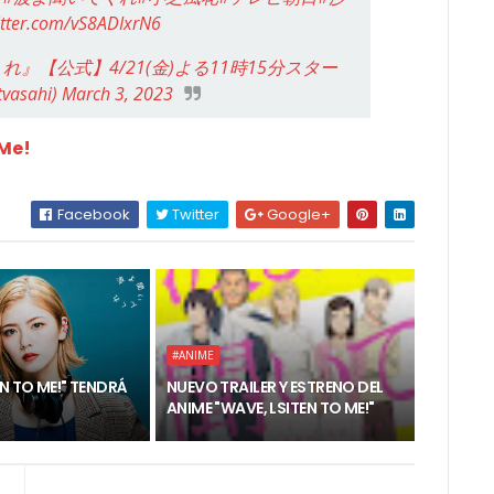
itter.com/vS8ADIxrN6
』【公式】4/21(金)よる11時15分スター
vasahi)
March 3, 2023
 Me!
Facebook
Twitter
Google+
#ANIME
EN TO ME!" TENDRÁ
NUEVO TRAILER Y ESTRENO DEL
ANIME "WAVE, LSITEN TO ME!"