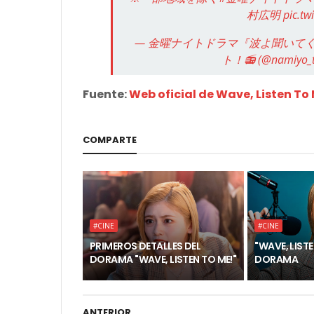
村広明
pic.tw
— 金曜ナイトドラマ『波よ聞いてくれ
ト！📻 (@namiyo_t
Fuente:
Web oficial de Wave, Listen To
COMPARTE
#CINE
#CINE
PRIMEROS DETALLES DEL
"WAVE, LIST
DORAMA "WAVE, LISTEN TO ME!"
DORAMA
ANTERIOR