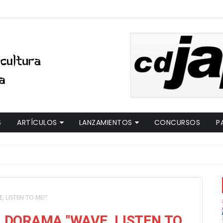
S
ARTÍCULOS
LANZAMIENTOS
CONCURSOS
P
 LISTEN TO ME!"
 DORAMA "WAVE, LISTEN TO