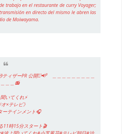
 de trabajo en el restaurante de curry Voyager;
transmisión en directo del mismo le abren las
radio de Moiwayama.
ティザーPR 公開⋆͛📢⁰ ＿＿＿＿＿＿＿＿＿
＿＿＿📻
よ聞いてくれ⚡️
ジオ×テレビ》
ターテインメント🎧
よる11時15分スタート🎬
マ
#波よ聞いてくれ
#小芝風花
#テレビ朝日
#沙