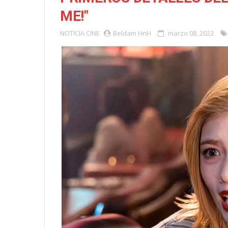
ME!"
NOTICIA
CINE
Beldam HnH
marzo 08, 2023