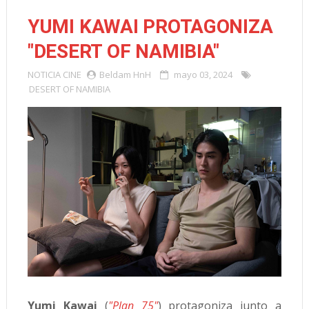
YUMI KAWAI PROTAGONIZA
"DESERT OF NAMIBIA"
NOTICIA
CINE
Beldam HnH
mayo 03, 2024
DESERT OF NAMIBIA
Yumi Kawai
(
"Plan 75"
) protagoniza junto a