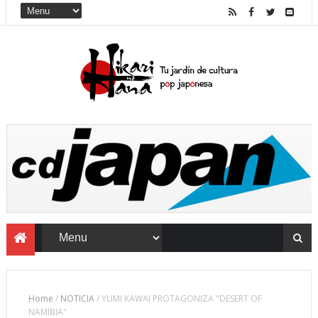
Home
/
NOTICIA
/
YUMI KAWAI PROTAGONIZA "DESERT OF
NAMIBIA"