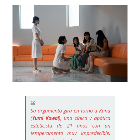
Su argumento gira en torno a Kana
(
Yumi Kawai
), una cínica y apática
esteticista de 21 años con un
temperamento muy impredecible,