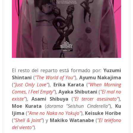
El resto del reparto está formado por:
Yuzumi
Shintani
(
"The World of You"
),
Ayumu Nakajima
(
"Just Only Love"
),
Erika Karata
(
"When Morning
Comes, I Feel Empty"
),
Ayaka Shibutani
(
"El mal no
existe"
),
Asami Shibuya
(
"El tercer asesinato"
),
Moe Kurata
(
dorama "Seishun Cinderella"
),
Ku
Ijima
(
"Ame no Naka no Yokujo"
),
Keisuke Horibe
(
"Shell & Joint"
) y
Makiko Watanabe
(
"El teléfono
del viento"
).