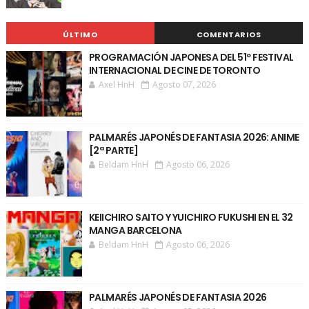
ÚLTIMO
COMENTARIOS
PROGRAMACIÓN JAPONESA DEL 51º FESTIVAL
INTERNACIONAL DE CINE DE TORONTO
Axel HnH
Agosto 07, 2026
PALMARÉS JAPONÉS DE FANTASIA 2026: ANIME
[2ª PARTE]
Beldam HnH
Agosto 06, 2026
KEIICHIRO SAITO Y YUICHIRO FUKUSHI EN EL 32
MANGA BARCELONA
Beldam HnH
Agosto 06, 2026
PALMARÉS JAPONÉS DE FANTASIA 2026