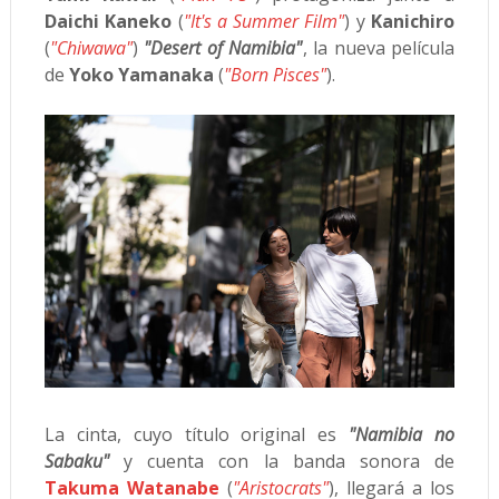
Daichi Kaneko
(
"It's a Summer Film"
) y
Kanichiro
(
"Chiwawa"
)
"Desert of Namibia"
, la nueva película
de
Yoko Yamanaka
(
"Born Pisces"
).
La cinta, cuyo título original es
"Namibia no
Sabaku"
y cuenta con la banda sonora de
Takuma Watanabe
(
"Aristocrats"
), llegará a los