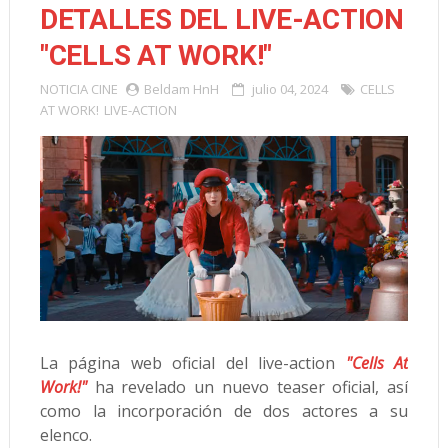
DETALLES DEL LIVE-ACTION
"CELLS AT WORK!"
NOTICIA
CINE
Beldam HnH
julio 04, 2024
CELLS
AT WORK!
LIVE-ACTION
La página web oficial del live-action
"Cells At
Work!"
ha revelado un nuevo teaser oficial, así
como la incorporación de dos actores a su
elenco.