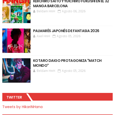
KEIICHIRO SAITO Y YUICHIRO FUKUSHI EN EL 32
MANGA BARCELONA
Beldam HnH
Agosto 06, 2026
PALMARÉS JAPONÉS DE FANTASIA 2026
Axel HnH
Agosto 05, 2026
KOTARO DAIGO PROTAGONIZA "MATCH
MONDO"
Beldam HnH
Agosto 05, 2026
TWITTER
Tweets by HikariNHana