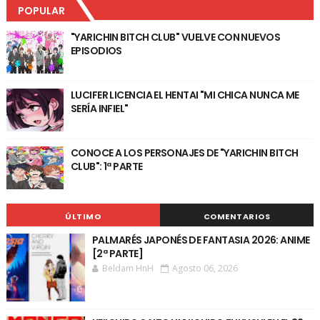
POPULAR
"YARICHIN BITCH CLUB" VUELVE CON NUEVOS
EPISODIOS
LUCIFER LICENCIA EL HENTAI "MI CHICA NUNCA ME
SERÍA INFIEL"
CONOCE A LOS PERSONAJES DE "YARICHIN BITCH
CLUB": 1ª PARTE
ÚLTIMO
COMENTARIOS
PALMARÉS JAPONÉS DE FANTASIA 2026: ANIME
[2ª PARTE]
Beldam HnH
Agosto 06, 2026