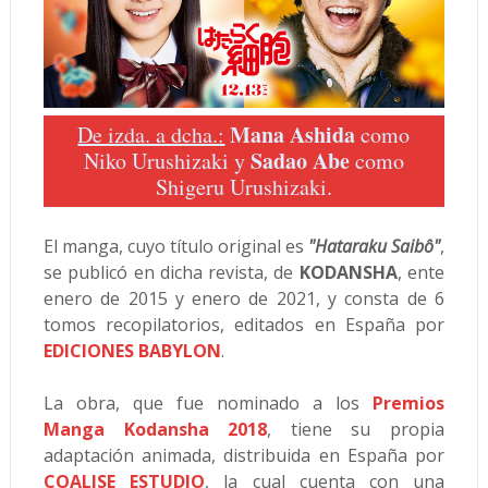
Mana Ashida
De izda. a dcha.:
como
Sadao Abe
Niko Urushizaki y
como
Shigeru Urushizaki.
El manga, cuyo título original es
"Hataraku Saibô"
,
se publicó en dicha revista, de
KODANSHA
, ente
enero de 2015 y enero de 2021, y consta de 6
tomos recopilatorios, editados en España por
EDICIONES BABYLON
.
La obra, que fue nominado a los
Premios
Manga Kodansha 2018
, tiene su propia
adaptación animada, distribuida en España por
COALISE ESTUDIO
, la cual cuenta con una