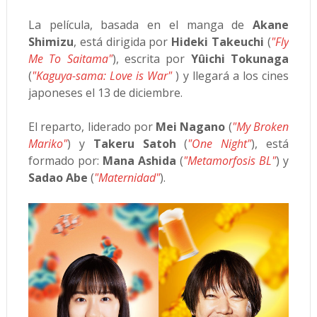
La película, basada en el manga de
Akane
Shimizu
, está dirigida por
Hideki Takeuchi
(
"Fly
Me To Saitama"
), escrita por
Yûichi Tokunaga
(
"Kaguya-sama: Love is War"
) y llegará a los cines
japoneses el 13 de diciembre.
El reparto, liderado por
Mei Nagano
(
"My Broken
Mariko"
) y
Takeru Satoh
(
"One Night"
), está
formado por:
Mana Ashida
(
"Metamorfosis BL"
) y
Sadao Abe
(
"Maternidad"
).