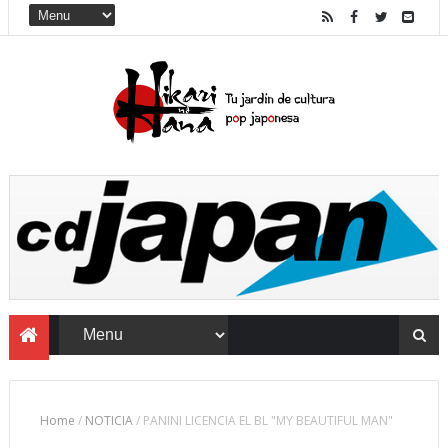
Home
/
NOTICIA
/
PANINI LICENCIA EL BL "MY BEAUTIFUL MAN"