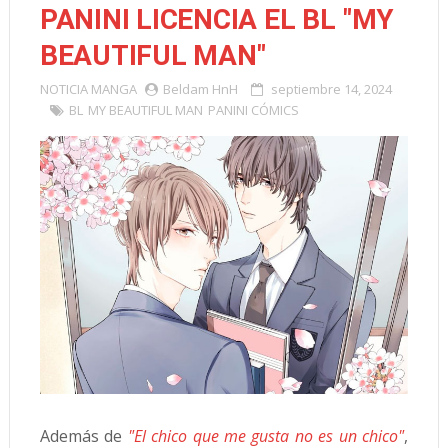
PANINI LICENCIA EL BL "MY
BEAUTIFUL MAN"
NOTICIA
MANGA
Beldam HnH
septiembre 14, 2024
BL
MY BEAUTIFUL MAN
PANINI CÓMICS
Además de
"El chico que me gusta no es un chico"
,