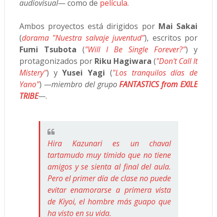
audiovisual—
como de
película
.
Ambos proyectos está dirigidos por
Mai Sakai
(
dorama "Nuestra salvaje juventud"
), escritos por
Fumi Tsubota
(
"Will I Be Single Forever?"
) y
protagonizados por
Riku Hagiwara
(
"Don't Call It
Mistery"
) y
Yusei Yagi
(
"Los tranquilos días de
Yano"
)
—miembro del grupo
FANTASTICS from EXILE
TRIBE
—
.
Hira Kazunari es un chaval
tartamudo muy tímido que no tiene
amigos y se sienta al final del aula.
Pero el primer día de clase no puede
evitar enamorarse a primera vista
de Kiyoi, el hombre más guapo que
ha visto en su vida.