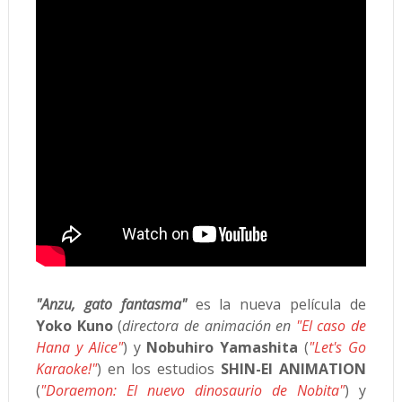
"Anzu, gato fantasma"
es la nueva película de
Yoko Kuno
(
directora de animación en
"El caso de
Hana y Alice"
) y
Nobuhiro Yamashita
(
"Let's Go
Karaoke!"
) en los estudios
SHIN-EI ANIMATION
(
"Doraemon: El nuevo dinosaurio de Nobita"
) y