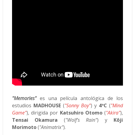
"Memories"
es una película antológica de los
estudios
MADHOUSE
(
"Sonny Boy"
) y
4ºC
(
"Mind
Game"
), dirigida por
Katsuhiro Otomo
(
"Akira"
),
Tensai Okamura
(
"Wolf's Rain"
) y
Kôji
Morimoto
(
"Animatrix"
).