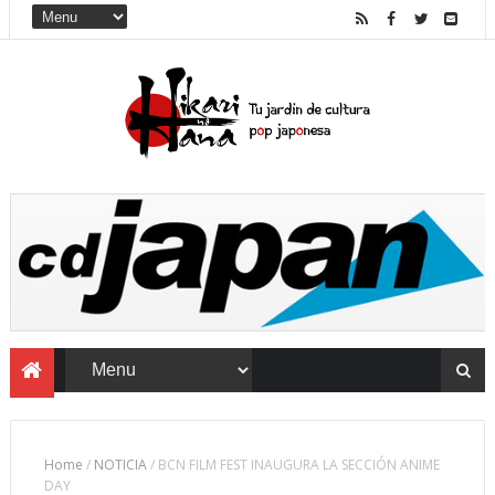
Home
/
NOTICIA
/
BCN FILM FEST INAUGURA LA SECCIÓN ANIME
DAY