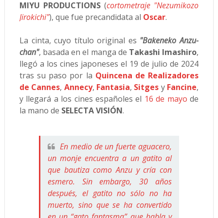
MIYU PRODUCTIONS
(
cortometraje "Nezumikozo
Jirokichi"
), que fue precandidata al
Oscar
.
La cinta, cuyo título original es
"Bakeneko Anzu-
chan"
, basada en el manga de
Takashi Imashiro
,
llegó a los cines japoneses el 19 de julio de 2024
tras su paso por la
Quincena de Realizadores
de Cannes
,
Annecy
,
Fantasia
,
Sitges
y
Fancine
,
y llegará a los cines españoles el
16 de mayo
de
la mano de
SELECTA VISIÓN
.
En medio de un fuerte aguacero,
un monje encuentra a un gatito al
que bautiza como Anzu y cría con
esmero. Sin embargo, 30 años
después, el gatito no sólo no ha
muerto, sino que se ha convertido
en un “gato fantasma” que habla y