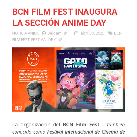
BCN FILM FEST INAUGURA
LA SECCIÓN ANIME DAY
NOTICIA
ANIME
Beldam HnH
abril 30, 2025
BCN
FILM FEST
FESTIVAL DE CINE
La organización del
BCN Film Fest
—también
conocido como
Festival Internacional de Cinema de