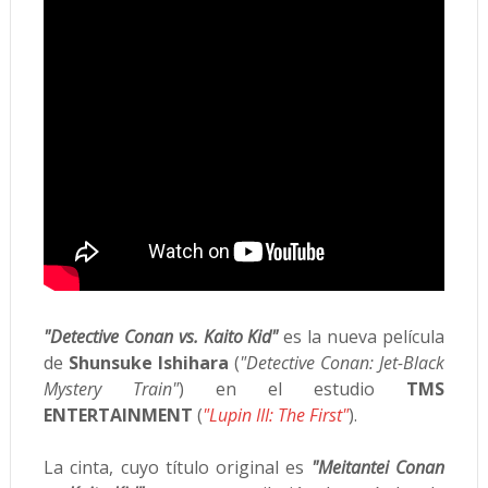
"Detective Conan vs. Kaito Kid"
es la nueva película
de
Shunsuke Ishihara
(
"Detective Conan: Jet-Black
Mystery Train"
) en el estudio
TMS
ENTERTAINMENT
(
"Lupin III: The First"
).
La cinta, cuyo título original es
"Meitantei Conan