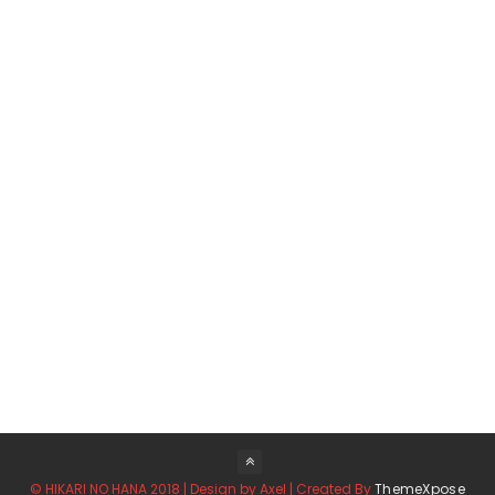
© HIKARI NO HANA 2018 | Design by Axel | Created By
ThemeXpose