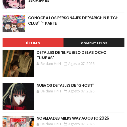
SERÍA INFIEL"
CONOCE A LOS PERSONAJES DE "YARICHIN BITCH
CLUB": 1ª PARTE
ÚLTIMO
COMENTARIOS
DETALLES DE "EL PUEBLO DE LAS OCHO
TUMBAS"
Beldam HnH
Agosto 07, 2026
NUEVOS DETALLES DE "GHOST"
Beldam HnH
Agosto 07, 2026
NOVEDADES MILKY WAY AGOSTO 2026
Beldam HnH
Agosto 07, 2026