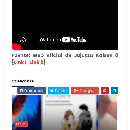
Fuente: Web oficial de Jujutsu Kaisen 0
[
Link 1
|
Link 2
]
COMPARTE
Facebook
Twitter
Google+
#ANIME