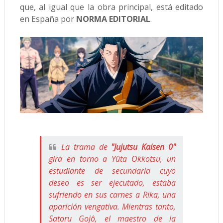
que, al igual que la obra principal, está editado
en España por
NORMA EDITORIAL
.
La trama de
"Jujutsu Kaisen 0"
gira en torno a Yûta Okkotsu, un
estudiante de secundaria cuyo
deseo es ser ejecutado, estaba
sufriendo en sus carnes a Rika, una
aparición vengativa. Mientras tanto,
Satoru Gojô, el maestro de la