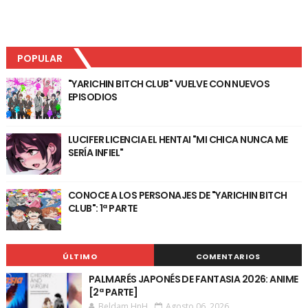
POPULAR
"YARICHIN BITCH CLUB" VUELVE CON NUEVOS
EPISODIOS
LUCIFER LICENCIA EL HENTAI "MI CHICA NUNCA ME
SERÍA INFIEL"
CONOCE A LOS PERSONAJES DE "YARICHIN BITCH
CLUB": 1ª PARTE
ÚLTIMO
COMENTARIOS
PALMARÉS JAPONÉS DE FANTASIA 2026: ANIME
[2ª PARTE]
Beldam HnH
Agosto 06, 2026