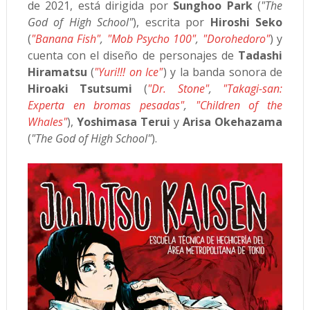
de 2021, está dirigida por
Sunghoo Park
(
"The
God of High School"
), escrita por
Hiroshi Seko
(
"Banana Fish"
,
"Mob Psycho 100"
,
"Dorohedoro"
) y
cuenta con el diseño de personajes de
Tadashi
Hiramatsu
(
"Yuri!!! on Ice"
) y la banda sonora de
Hiroaki Tsutsumi
(
"Dr. Stone"
,
"Takagi-san:
Experta en bromas pesadas"
,
"Children of the
Whales"
),
Yoshimasa Terui
y
Arisa Okehazama
(
"The God of High School"
).