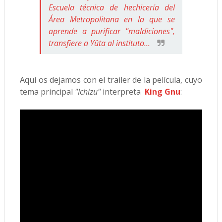
Escuela técnica de hechicería del
Área Metropolitana en la que se
aprende a purificar "maldiciones",
transfiere a Yûta al instituto...
Aquí os dejamos con el trailer de la película, cuyo
tema principal
"Ichizu"
interpreta
King Gnu
: