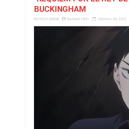
BUCKINGHAM
NOTICIA
ANIME
Beldam HnH
febrero 04, 2022