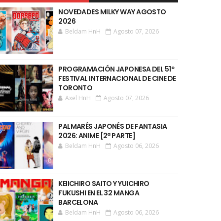
NOVEDADES MILKY WAY AGOSTO
2026
Beldam HnH
Agosto 07, 2026
PROGRAMACIÓN JAPONESA DEL 51º
FESTIVAL INTERNACIONAL DE CINE DE
TORONTO
Axel HnH
Agosto 07, 2026
PALMARÉS JAPONÉS DE FANTASIA
2026: ANIME [2ª PARTE]
Beldam HnH
Agosto 06, 2026
KEIICHIRO SAITO Y YUICHIRO
FUKUSHI EN EL 32 MANGA
BARCELONA
Beldam HnH
Agosto 06, 2026