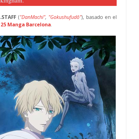
kingham.
C.STAFF
(
"DanMachi"
,
"Gokushufudô"
), basado en el
l
25 Manga Barcelona
.