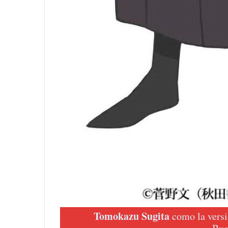
Tomokazu Sugita
como la versi