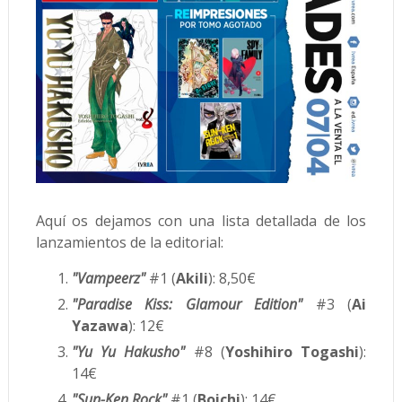
Aquí os dejamos con una lista detallada de los
lanzamientos de la editorial:
"Vampeerz"
#1 (
Akili
): 8,50€
"Paradise Kiss: Glamour Edition"
#3 (
Ai
Yazawa
): 12€
"Yu Yu Hakusho"
#8 (
Yoshihiro Togashi
):
14€
"Sun-Ken Rock"
#1 (
Boichi
): 14€