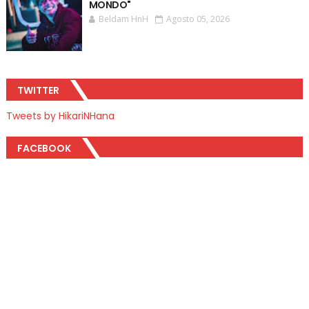
MONDO"
Beldam HnH
Agosto 05, 2026
TWITTER
Tweets by HikariNHana
FACEBOOK