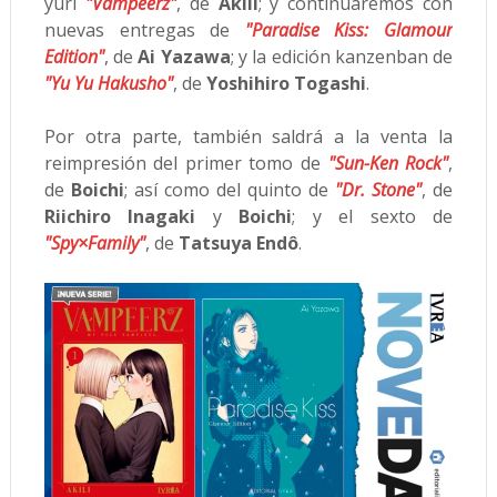
yuri
"Vampeerz"
, de
Akili
; y continuaremos con
nuevas entregas de
"Paradise Kiss: Glamour
Edition"
, de
Ai Yazawa
; y la edición kanzenban de
"Yu Yu Hakusho"
, de
Yoshihiro Togashi
.
Por otra parte, también saldrá a la venta la
reimpresión del primer tomo de
"Sun-Ken Rock"
,
de
Boichi
; así como del quinto de
"Dr. Stone"
, de
Riichiro Inagaki
y
Boichi
; y el sexto de
"Spy×Family"
, de
Tatsuya Endô
.