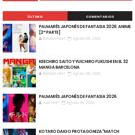
ÚLTIMO
COMENTARIOS
PALMARÉS JAPONÉS DE FANTASIA 2026: ANIME
[2ª PARTE]
Beldam HnH
Agosto 06, 2026
KEIICHIRO SAITO Y YUICHIRO FUKUSHI EN EL 32
MANGA BARCELONA
Beldam HnH
Agosto 06, 2026
PALMARÉS JAPONÉS DE FANTASIA 2026
Axel HnH
Agosto 05, 2026
KOTARO DAIGO PROTAGONIZA "MATCH