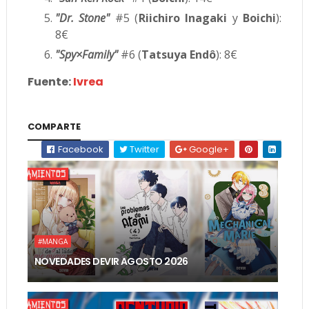
"Dr. Stone"
#5 (
Riichiro Inagaki
y
Boichi
):
8€
"Spy×Family"
#6 (
Tatsuya Endô
): 8€
Fuente:
Ivrea
COMPARTE
Facebook
Twitter
Google+
#MANGA
NOVEDADES DEVIR AGOSTO 2026