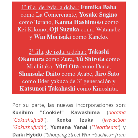
Fumika Baba
1ª fila, de izda. a dcha.:
Yosuke Sugino
como La Comerciante,
Kanna Hashimoto
como Terano,
como
Oji Suzuka
Kei Kikuno,
como Watanabe
Win Morisaki
y
como Kaneko.
Takashi
2ª fila, de izda. a dcha.:
Okamura
Yû Shirota
como Zura,
como
Yûri Ota
Michitaka,
como Daria,
Shunsuke Daito
Jiro Sato
como Ayabe,
como líder yakuza de 3ª generación y
Katsunori Takahashi
como Kinoshita.
Por su parte, las nuevas incorporaciones son:
Kunihiro "Cookie!" Kawashima
(
dorama
"Gokushufudô"
),
Kenta Izuka
(
live-action
"Gokushufudô"
),
Yumena Yanai
(
"Heartbeats"
) y
Daiki Hyôdô
(
"Shopping Street War ~Suchico~ from