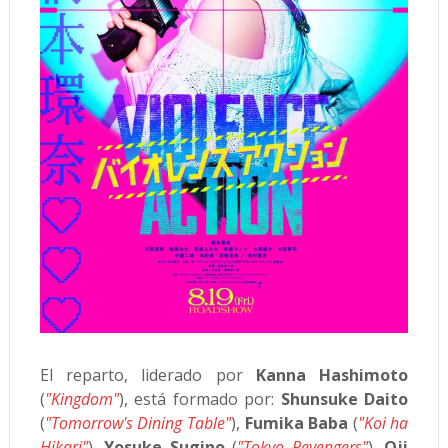
El reparto, liderado por
Kanna Hashimoto
(
"Kingdom"
), está formado por:
Shunsuke Daito
(
"Tomorrow's Dining Table"
),
Fumika Baba
(
"Koi ha
Hikari"
),
Yosuke Sugino
(
"Tokyo Revengers"
),
Oji