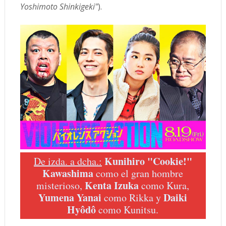
Yoshimoto Shinkigeki"
).
Kunihiro "Cookie!"
De izda. a dcha.:
Kawashima
como el gran hombre
Kenta Izuka
misterioso,
como Kura,
Yumena Yanai
Daiki
como Rikka y
Hyôdô
como Kunitsu.