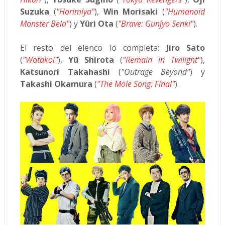
Suzuka
(
"Horimiya"
),
Win Morisaki
(
"Humanoid
Monster Bela"
) y
Yûri Ota
(
"Brave: Gunjyo Senki"
).
El resto del elenco lo completa:
Jiro Sato
(
"Wotakoi"
),
Yû Shirota
(
"Remain in Twilight"
),
Katsunori Takahashi
(
"Outrage Beyond"
) y
Takashi Okamura
(
"The Mole Song: Final"
).