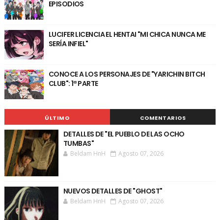
EPISODIOS
LUCIFER LICENCIA EL HENTAI "MI CHICA NUNCA ME
SERÍA INFIEL"
CONOCE A LOS PERSONAJES DE "YARICHIN BITCH
CLUB": 1ª PARTE
ÚLTIMO
COMENTARIOS
DETALLES DE "EL PUEBLO DE LAS OCHO
TUMBAS"
Beldam HnH
Agosto 07, 2026
NUEVOS DETALLES DE "GHOST"
Beldam HnH
Agosto 07, 2026