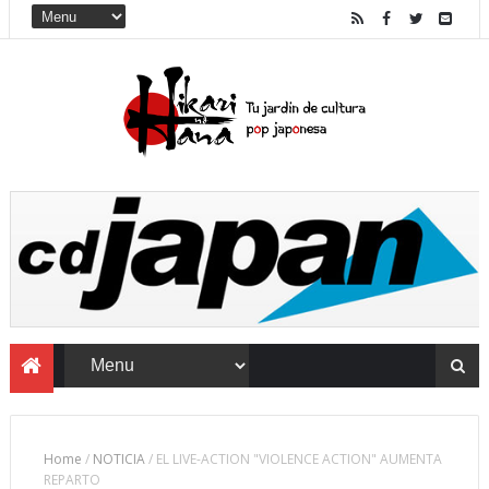
Home
/
NOTICIA
/
EL LIVE-ACTION "VIOLENCE ACTION" AUMENTA
REPARTO