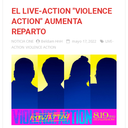
EL LIVE-ACTION "VIOLENCE
ACTION" AUMENTA
REPARTO
NOTICIA
CINE
Beldam HnH
mayo 17, 2022
LIVE-
ACTION
VIOLENCE ACTION