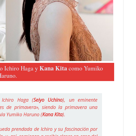
Kana Kita
o Ichiro Haga y
como Yumiko
aruno.
Ichiro Haga (
Seiyo Uchino
), un eminente
es de primavera», siendo la primavera una
pula Yumiko Haruno (
Kana Kita
).
ueda prendada de Ichiro y su fascinación por