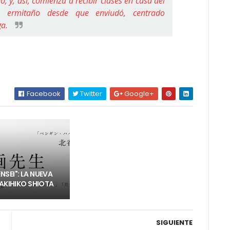
, y, así, comienza a recibir clases en casa del
 ermitaño desde que enviudó, centrado
ga.
Facebook
Twitter
Google+
SEI": LA NUEVA
 AKIHIKO SHIOTA
SIGUIENTE