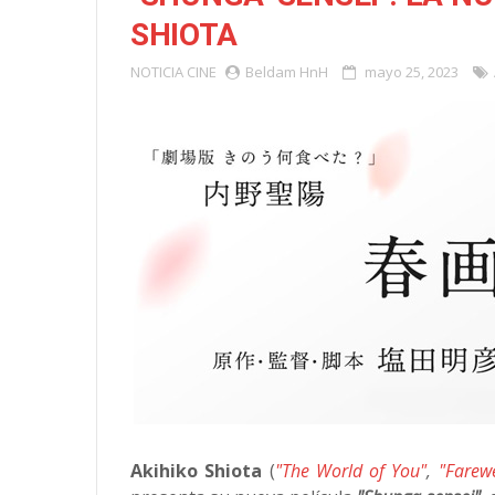
SHIOTA
NOTICIA
CINE
Beldam HnH
mayo 25, 2023
Akihiko Shiota
(
"The World of You"
,
"Farew