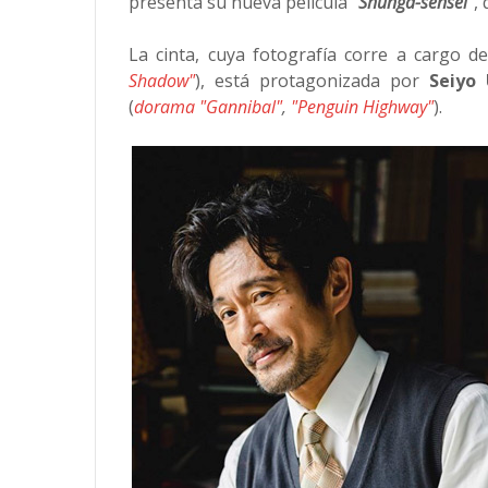
presenta su nueva película
"Shunga-sensei"
,
La cinta, cuya fotografía corre a cargo d
Shadow"
), está protagonizada por
Seiyo 
(
dorama "Gannibal"
,
"Penguin Highway"
).