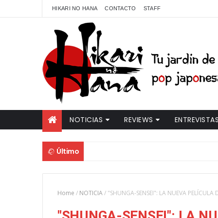
HIKARI NO HANA
CONTACTO
STAFF
NOTICIAS
REVIEWS
ENTREVISTA
Último
Home
/
NOTICIA
/
"SHUNGA-SENSEI": LA NUEVA PELÍCULA 
"SHUNGA-SENSEI": LA NU