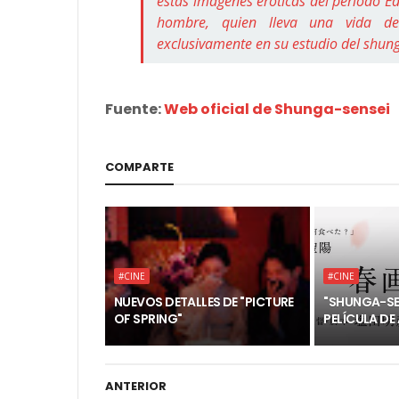
estas imágenes eróticas del período Edo
hombre, quien lleva una vida de
exclusivamente en su estudio del shun
Fuente:
Web oficial de Shunga-sensei
COMPARTE
#CINE
#CINE
NUEVOS DETALLES DE "PICTURE
"SHUNGA-SEN
OF SPRING"
PELÍCULA DE
ANTERIOR