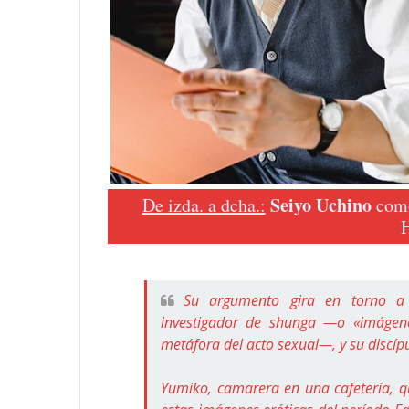
Seiyo Uchino
De izda. a dcha.:
com
H
Su argumento gira en torno a 
investigador de shunga —o «imágen
metáfora del acto sexual—, y su discí
Yumiko, camarera en una cafetería, q