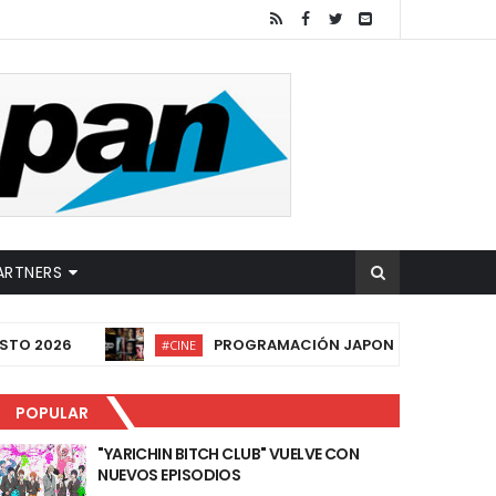
ARTNERS
2026
PROGRAMACIÓN JAPONESA DEL 51º FESTIV
#CINE
POPULAR
"YARICHIN BITCH CLUB" VUELVE CON
NUEVOS EPISODIOS