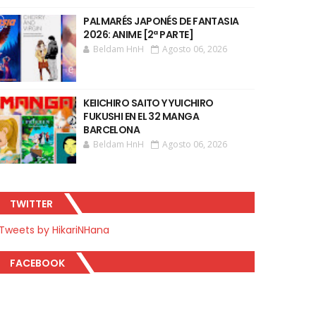
PALMARÉS JAPONÉS DE FANTASIA
2026: ANIME [2ª PARTE]
Beldam HnH
Agosto 06, 2026
KEIICHIRO SAITO Y YUICHIRO
FUKUSHI EN EL 32 MANGA
BARCELONA
Beldam HnH
Agosto 06, 2026
TWITTER
Tweets by HikariNHana
FACEBOOK