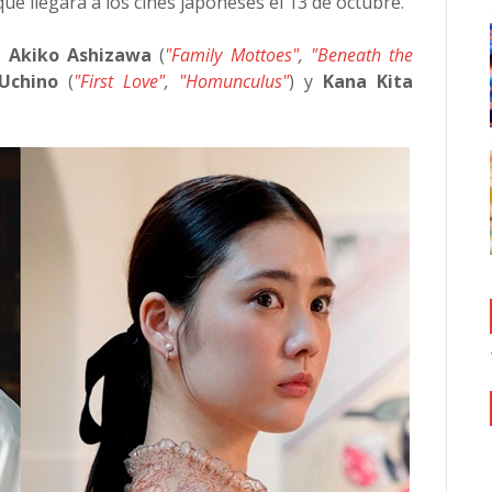
 que llegará a los cines japoneses el 13 de octubre.
e
Akiko Ashizawa
(
"Family Mottoes"
,
"Beneath the
Uchino
(
"First Love"
,
"Homunculus"
) y
Kana Kita