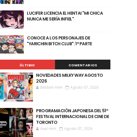
LUCIFER LICENCIA EL HENTAI "MI CHICA
NUNCA ME SERÍA INFIEL"
CONOCE A LOS PERSONAJES DE
"YARICHIN BITCH CLUB": 1ª PARTE
ÚLTIMO
COMENTARIOS
NOVEDADES MILKY WAY AGOSTO
2026
Beldam HnH
Agosto 07, 2026
PROGRAMACIÓN JAPONESA DEL 51º
FESTIVAL INTERNACIONAL DE CINE DE
TORONTO
Axel HnH
Agosto 07, 2026