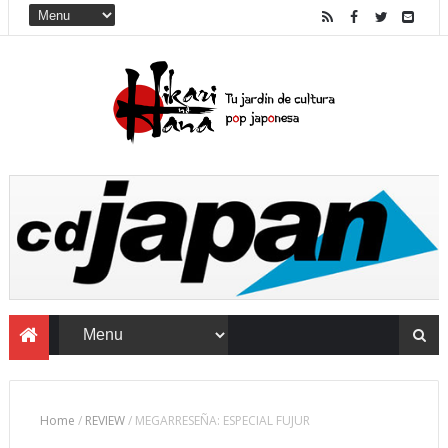
Home
/
REVIEW
/
MEGARRESEÑA: ESPECIAL FUJUR