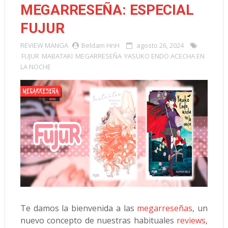
MEGARRESEÑA: ESPECIAL
FUJUR
REVIEW
MANGA
Beldam HnH
agosto 26, 2024
FUJUR
MABATAKI
MEGARRESEÑA
YASUKO ENDO ACECHA EN
LA NOCHE
Te damos la bienvenida a las
megarreseñas
, un
nuevo concepto de nuestras habituales
reviews
,