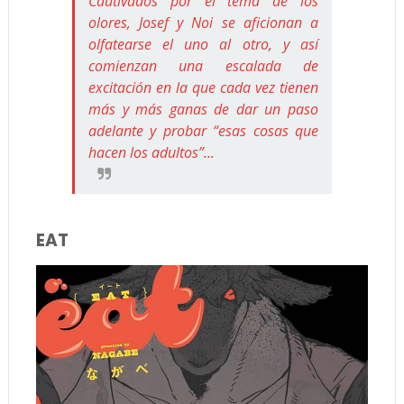
Cautivados por el tema de los
olores, Josef y Noi se aficionan a
olfatearse el uno al otro, y así
comienzan una escalada de
excitación en la que cada vez tienen
más y más ganas de dar un paso
adelante y probar “esas cosas que
hacen los adultos”...
EAT