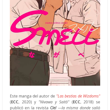
Este manga del autor de
"Las bestias de Wizdoms"
(
ECC
, 2020) y
"Nivawa y Saitô"
(
ECC
, 2018) se
publicó en la revista
Ciel
—la misma donde salió