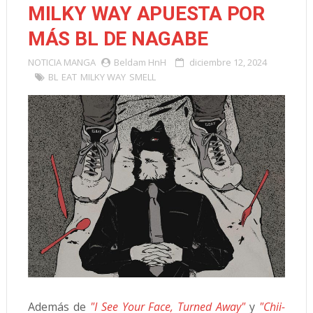
MILKY WAY APUESTA POR
MÁS BL DE NAGABE
NOTICIA
MANGA
Beldam HnH
diciembre 12, 2024
BL
EAT
MILKY WAY
SMELL
Además de
"I See Your Face, Turned Away"
y
"Chii-