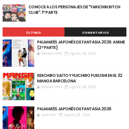
CONOCE A LOS PERSONAJES DE "YARICHIN BITCH
CLUB": 1ª PARTE
ÚLTIMO
COMENTARIOS
PALMARÉS JAPONÉS DE FANTASIA 2026: ANIME
[2ª PARTE]
Beldam HnH
Agosto 06, 2026
KEIICHIRO SAITO Y YUICHIRO FUKUSHI EN EL 32
MANGA BARCELONA
Beldam HnH
Agosto 06, 2026
PALMARÉS JAPONÉS DE FANTASIA 2026
Axel HnH
Agosto 05, 2026