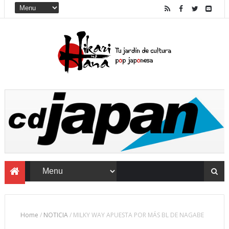
Home
/
NOTICIA
/
MILKY WAY APUESTA POR MÁS BL DE NAGABE