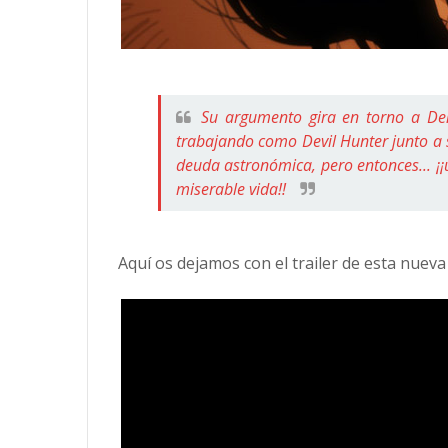
Su argumento gira en torno a Denj
trabajando como Devil Hunter junto a 
deuda astronómica, pero entonces... ¡¡
miserable vida!!
Aquí os dejamos con el trailer de esta nueva