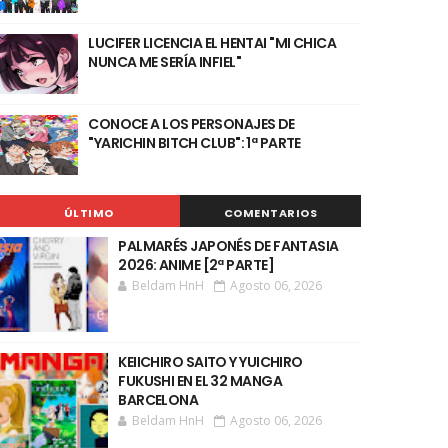
LUCIFER LICENCIA EL HENTAI "MI CHICA
NUNCA ME SERÍA INFIEL"
CONOCE A LOS PERSONAJES DE
"YARICHIN BITCH CLUB": 1ª PARTE
ÚLTIMO
COMENTARIOS
PALMARÉS JAPONÉS DE FANTASIA
2026: ANIME [2ª PARTE]
Beldam HnH
Agosto 06, 2026
KEIICHIRO SAITO Y YUICHIRO
FUKUSHI EN EL 32 MANGA
BARCELONA
Beldam HnH
Agosto 06, 2026