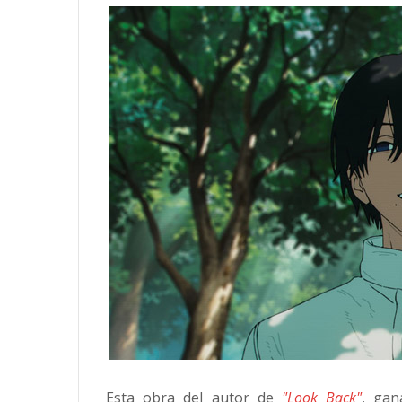
Esta obra del autor de
"Look Back"
, ga