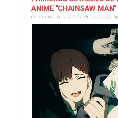
ANIME "CHAINSAW MAN"
NOTICIA
ANIME
Beldam HnH
junio 20, 2026