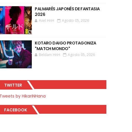
PALMARÉS JAPONÉS DE FANTASIA
2026
Axel HnH
Agosto 05, 2026
KOTARO DAIGO PROTAGONIZA
"MATCH MONDO"
Beldam HnH
Agosto 05, 2026
TWITTER
Tweets by HikariNHana
FACEBOOK