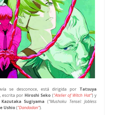
vía se desconoce, está dirigida por
Tatsuya
), escrita por
Hiroshi Seko
(
"Atelier of Witch Hat"
) y
e
Kazutaka Sugiyama
(
"Mushoku Tensei: Jobless
e Ushio
(
"Dandadan"
).