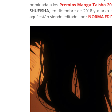
nominada a los
Premios Manga Taisho 20
SHUEISHA
, en diciembre de 2018 y marzo d
aquí están siendo editados por
NORMA EDI