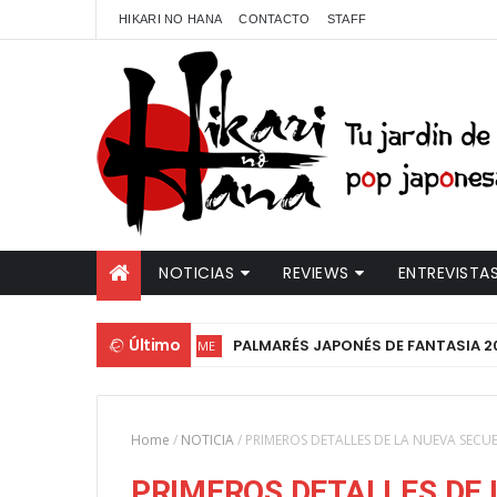
HIKARI NO HANA
CONTACTO
STAFF
NOTICIAS
REVIEWS
ENTREVISTA
Último
PALMARÉS JAPONÉS DE FANTASIA 2026: ANIME 
#ANIME
Home
/
NOTICIA
/
PRIMEROS DETALLES DE LA NUEVA SECU
PRIMEROS DETALLES DE 