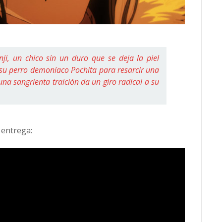
i, un chico sin un duro que se deja la piel
su perro demoníaco Pochita para resarcir una
una sangrienta traición da un giro radical a su
 entrega: