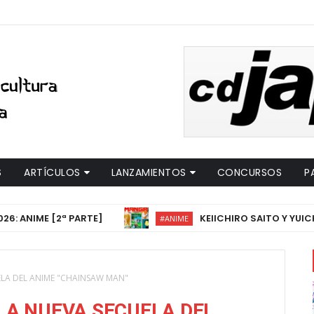
S
ARTÍCULOS
LANZAMIENTOS
CONCURSOS
P
[2ª PARTE]
KEIICHIRO SAITO Y YUICHIRO FUKU
#ANIME
ELA DEL ANIME "CHAINSAW MAN"
LA NUEVA SECUELA DEL