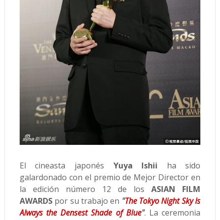
El cineasta japonés
Yuya Ishii
ha sido
galardonado con el premio de Mejor Director en
la edición número 12 de los
ASIAN FILM
AWARDS
por su trabajo en
"
The Tokyo Night Sky Is
Always the Densest Shade of Blue
"
. La ceremonia