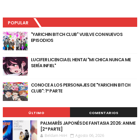
POPULAR
"YARICHIN BITCH CLUB" VUELVE CON NUEVOS
EPISODIOS
LUCIFER LICENCIA EL HENTAI "MI CHICA NUNCA ME
SERÍA INFIEL"
CONOCE A LOS PERSONAJES DE "YARICHIN BITCH
CLUB": 1ª PARTE
ÚLTIMO
COMENTARIOS
PALMARÉS JAPONÉS DE FANTASIA 2026: ANIME
[2ª PARTE]
Beldam HnH
Agosto 06, 2026