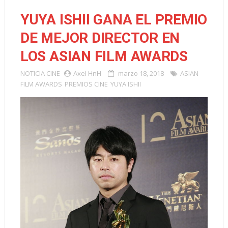
YUYA ISHII GANA EL PREMIO
DE MEJOR DIRECTOR EN
LOS ASIAN FILM AWARDS
NOTICIA
CINE
Axel HnH
marzo 18, 2018
ASIAN
FILM AWARDS
PREMIOS CINE
YUYA ISHII