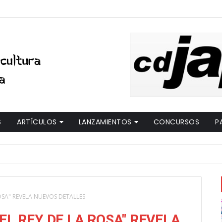
S
ARTÍCULOS
LANZAMIENTOS
CONCURSOS
P
ROSA" REVELA NUEVOS DETALLES
EL REY DE LA ROSA" REVELA