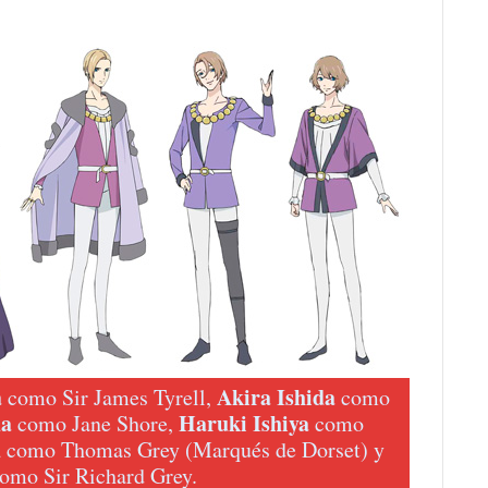
a
Akira Ishida
como Sir James Tyrell,
como
da
Haruki Ishiya
como Jane Shore,
como
u
como Thomas Grey (Marqués de Dorset) y
omo Sir Richard Grey.