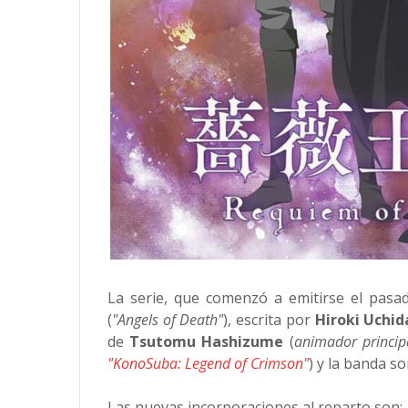
La serie, que comenzó a emitirse el pasa
(
"Angels of Death"
), escrita por
Hiroki Uchid
de
Tsutomu Hashizume
(
animador princip
"KonoSuba: Legend of Crimson"
) y la banda s
Las nuevas incorporaciones al reparto son: