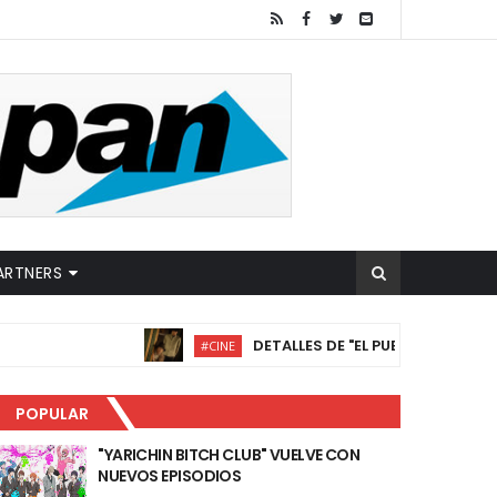
ARTNERS
DETALLES DE "EL PUEBLO DE LAS OCHO TUMB
#CINE
POPULAR
"YARICHIN BITCH CLUB" VUELVE CON
NUEVOS EPISODIOS