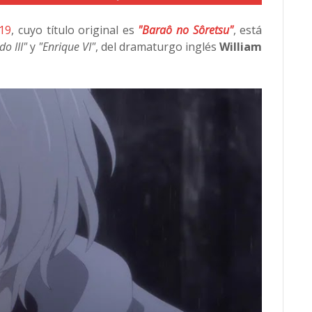
019
, cuyo título original es
"Baraô no Sôretsu"
, está
do III"
y
"Enrique VI"
, del dramaturgo inglés
William