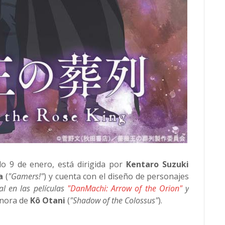
do 9 de enero, está dirigida por
Kentaro Suzuki
a
(
"Gamers!"
) y cuenta con el diseño de personajes
al en las películas
"DanMachi: Arrow of the Orion"
y
onora de
Kô Otani
(
"Shadow of the Colossus"
).