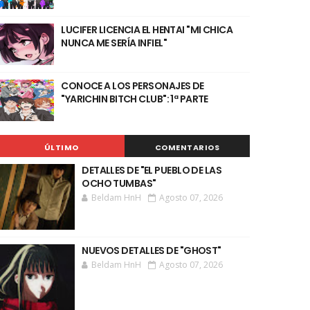
LUCIFER LICENCIA EL HENTAI "MI CHICA
NUNCA ME SERÍA INFIEL"
CONOCE A LOS PERSONAJES DE
"YARICHIN BITCH CLUB": 1ª PARTE
ÚLTIMO
COMENTARIOS
DETALLES DE "EL PUEBLO DE LAS
OCHO TUMBAS"
Beldam HnH
Agosto 07, 2026
NUEVOS DETALLES DE "GHOST"
Beldam HnH
Agosto 07, 2026