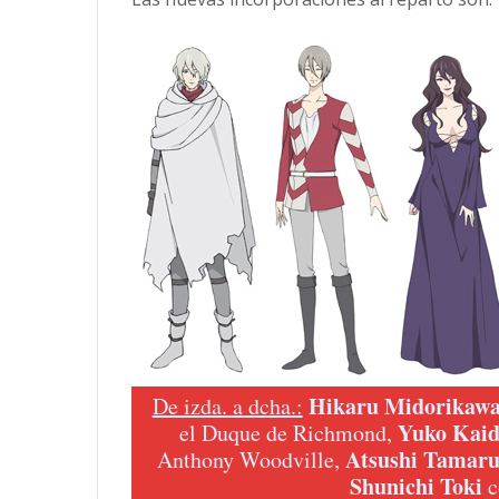
Hikaru Midorikaw
De izda. a dcha.:
Yuko Kai
el Duque de Richmond,
Atsushi Tamar
Anthony Woodville,
Shunichi Toki
c