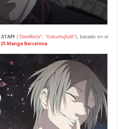
C.STAFF
(
"DanMachi"
,
"Gokushufudô"
), basado en el
l
25 Manga Barcelona
.