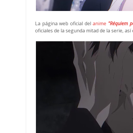
La página web oficial del
anime
"Réquiem po
oficiales de la segunda mitad de la serie, as