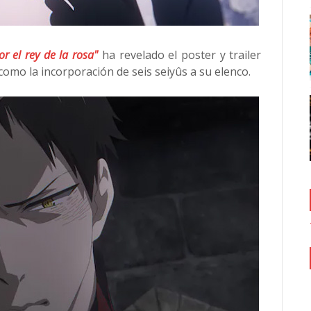
r el rey de la rosa"
ha revelado el poster y trailer
í como la incorporación de seis seiyûs a su elenco.