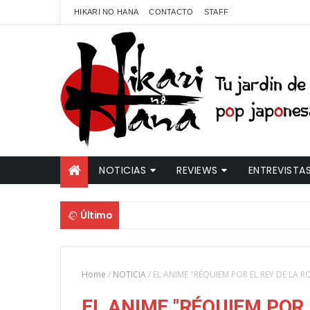
HIKARI NO HANA
CONTACTO
STAFF
NOTICIAS
REVIEWS
ENTREVISTA
Último
Home
/
NOTICIA
/
EL ANIME "RÉQUIEM POR EL REY DE LA 
EL ANIME "RÉQUIEM POR 