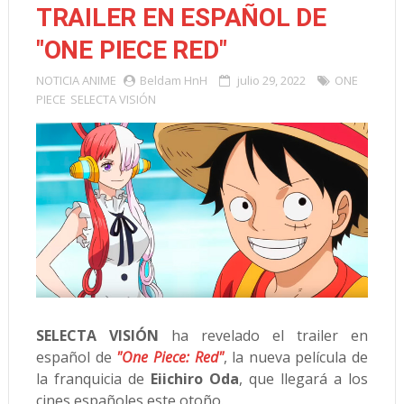
TRAILER EN ESPAÑOL DE
"ONE PIECE RED"
NOTICIA
ANIME
Beldam HnH
julio 29, 2022
ONE
PIECE
SELECTA VISIÓN
SELECTA VISIÓN
ha revelado el trailer en
español de
"One Piece: Red"
, la nueva película de
la franquicia de
Eiichiro Oda
, que llegará a los
cines españoles este otoño.