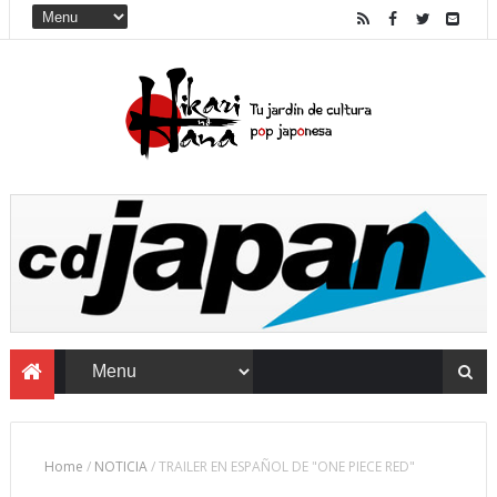
Home
/
NOTICIA
/
TRAILER EN ESPAÑOL DE "ONE PIECE RED"