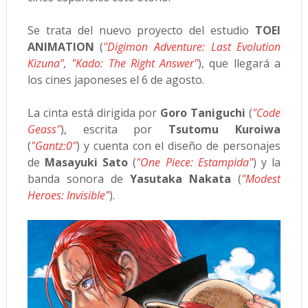
Se trata del nuevo proyecto del estudio
TOEI
ANIMATION
(
"Digimon Adventure: Last Evolution
Kizuna"
,
"Kado: The Right Answer"
), que llegará a
los cines japoneses el 6 de agosto.
La cinta está dirigida por
Goro Taniguchi
(
"Code
Geass"
), escrita por
Tsutomu Kuroiwa
(
"Gantz:0"
) y cuenta con el diseño de personajes
de
Masayuki Sato
(
"One Piece: Estampida"
) y la
banda sonora de
Yasutaka Nakata
(
"Modest
Heroes: Invisible"
).