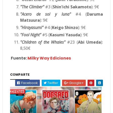
"The Climber"
#3 (
Shin'ichi Sakamoto
): 9€
"Acero de sol y luna"
#4 (
Daruma
Matsuura
): 9€
"Hirayasumi"
#4 (
Keigo Shinzo
): 9€
"Fool Night"
#5 (
Kasumi Yasuda
): 9€
"Children of the Whales"
#23 (
Abi Umeda
):
8,50€
Fuente:
Milky Way Ediciones
COMPARTE
Facebook
Twitter
Google+