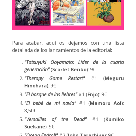
Para acabar, aquí os dejamos con una lista
detallada de los lanzamientos de la editorial:
"Tatsuyuki Ooyamato: Líder de la cuarta
generación"
(
Scarlet Beriko
): 9€
"Therapy Game Restart"
#1 (
Meguru
Hinohara
): 9€
"El bosque de las liebres"
#1 (
Enjo
): 9€
"El bebé de mi novia"
#1 (
Mamoru Aoi
):
8,50€
"Versailles of the Dead"
#1 (
Kumiko
Suekane
): 9€
"Ocean Endroll"
#2 (
John Tarachine
): 9€