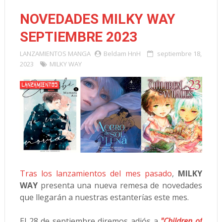
NOVEDADES MILKY WAY
SEPTIEMBRE 2023
LANZAMIENTOS
MANGA
Beldam HnH
septiembre 18,
2023
MILKY WAY
Tras los lanzamientos del mes pasado
,
MILKY
WAY
presenta una nueva remesa de novedades
que llegarán a nuestras estanterías este mes.
El 28 de septiembre diremos adiós a
"Children of