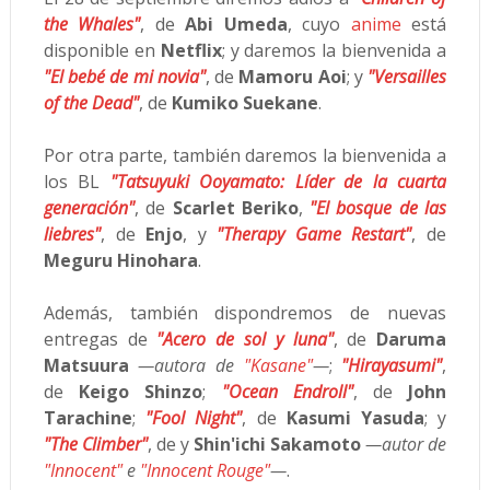
the Whales"
, de
Abi Umeda
, cuyo
anime
está
disponible en
Netflix
; y daremos la bienvenida a
"El bebé de mi novia"
, de
Mamoru Aoi
; y
"Versailles
of the Dead"
, de
Kumiko Suekane
.
Por otra parte, también daremos la bienvenida a
los BL
"Tatsuyuki Ooyamato: Líder de la cuarta
generación"
, de
Scarlet Beriko
,
"El bosque de las
liebres"
, de
Enjo
, y
"Therapy Game Restart"
, de
Meguru Hinohara
.
Además, también dispondremos de nuevas
entregas de
"Acero de sol y luna"
, de
Daruma
Matsuura
—autora de
"Kasane"
—
;
"Hirayasumi"
,
de
Keigo Shinzo
;
"Ocean Endroll"
, de
John
Tarachine
;
"Fool Night"
, de
Kasumi Yasuda
; y
"The Climber"
, de y
Shin'ichi Sakamoto
—autor de
"Innocent"
e
"Innocent Rouge"
—
.