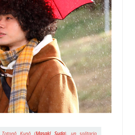
 Totonô Kunô (
Masaki Suda
), un solitario