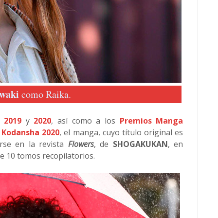
waki
como Raika.
ô
2019
y
2020
, así como a los
Premios Manga
 Kodansha 2020
, el manga, cuyo título original es
rse en la revista
Flowers
, de
SHOGAKUKAN
, en
e 10 tomos recopilatorios.