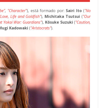
be"
,
"Character"
), está formado por:
Sairi Ito
(
"No
"Love, Life and Goldfish"
),
Michitaka Tsutsui
(
"Our
at Yokai War: Guardians"
),
Kôsuke Suzuki
(
"Caution,
Mugi Kadowaki
(
"Aristocrats"
).