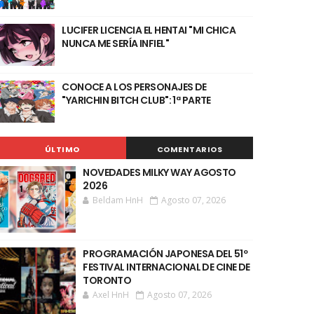
LUCIFER LICENCIA EL HENTAI "MI CHICA
NUNCA ME SERÍA INFIEL"
CONOCE A LOS PERSONAJES DE
"YARICHIN BITCH CLUB": 1ª PARTE
ÚLTIMO
COMENTARIOS
NOVEDADES MILKY WAY AGOSTO
2026
Beldam HnH
Agosto 07, 2026
PROGRAMACIÓN JAPONESA DEL 51º
FESTIVAL INTERNACIONAL DE CINE DE
TORONTO
Axel HnH
Agosto 07, 2026