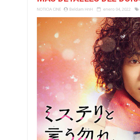
NOTICIA
CINE
Beldam HnH
enero 04, 2022