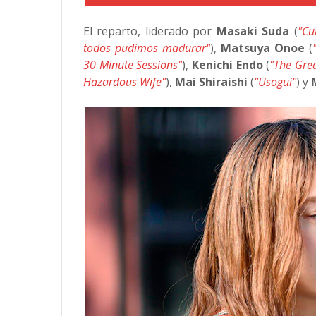
El reparto, liderado por
Masaki Suda
(
"Cu
todos pudimos madurar"
),
Matsuya Onoe
(
30 Minute Sessions"
),
Kenichi Endo
(
"The Gre
Hazardous Wife"
),
Mai Shiraishi
(
"Usogui"
) y