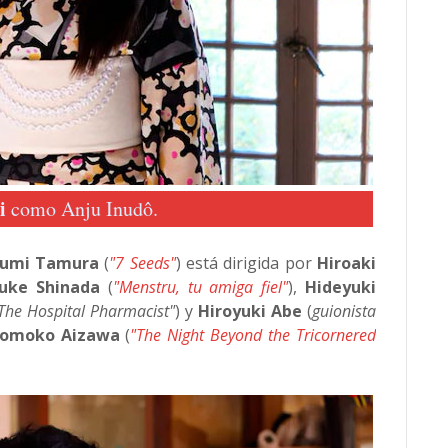
i
como Anju Inudô.
umi Tamura
(
"7 Seeds"
) está dirigida por
Hiroaki
uke Shinada
(
"Menstru, tu amiga fiel"
),
Hideyuki
The Hospital Pharmacist"
) y
Hiroyuki Abe
(
guionista
omoko Aizawa
(
"The Night Beyond the Tricornered