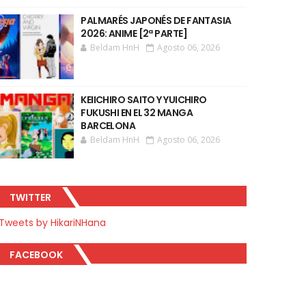
PALMARÉS JAPONÉS DE FANTASIA
2026: ANIME [2ª PARTE]
Beldam HnH
Agosto 06, 2026
KEIICHIRO SAITO Y YUICHIRO
FUKUSHI EN EL 32 MANGA
BARCELONA
Beldam HnH
Agosto 06, 2026
TWITTER
Tweets by HikariNHana
FACEBOOK