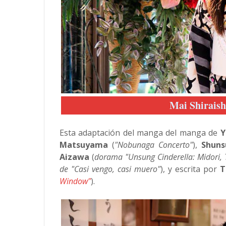
Mai Shiraish
Esta adaptación del manga del manga de
Y
Matsuyama
(
"Nobunaga Concerto"
),
Shuns
Aizawa
(
dorama "Unsung Cinderella: Midori, 
de "Casi vengo, casi muero"
), y escrita por
T
Window"
).