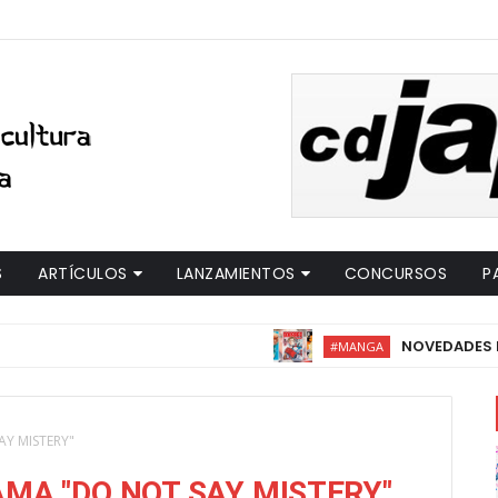
S
ARTÍCULOS
LANZAMIENTOS
CONCURSOS
P
NOVEDADES MILKY WAY 
#MANGA
AY MISTERY"
MA "DO NOT SAY MISTERY"