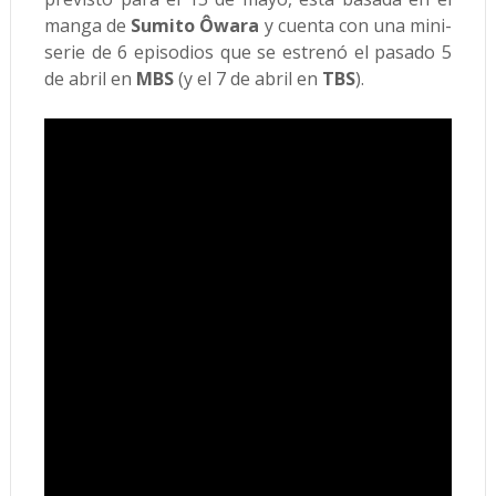
manga de
Sumito Ôwara
y cuenta con una mini-
serie de 6 episodios que se estrenó el pasado 5
de abril en
MBS
(y el 7 de abril en
TBS
).