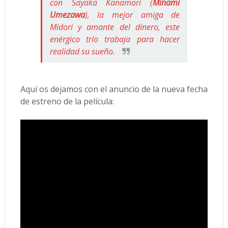
con Sayaka Kanamori (
Minami
Umezawa
), la mejor amiga de
Midori y amante del dinero, este
enérgico trío trabaja para hacer
realidad su sueño.
Aquí os dejamos con el anuncio de la nueva fecha
de estreno de la película: