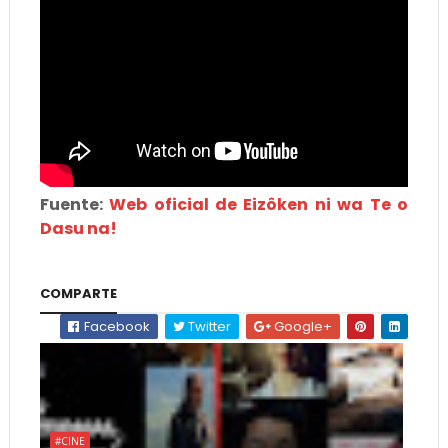
Fuente:
Web oficial de Eizôken ni wa Te o
Dasu na!
COMPARTE
Facebook
Twitter
Google+
#CINE