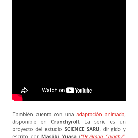
También cuenta con una
adaptación animada
,
disponible en
Crunchyroll
. La serie es un
proyecto del estudio
SCIENCE SARU
, dirigido y
escrito por
Masâki Yuasa
(
"Devilman Crybaby"
,