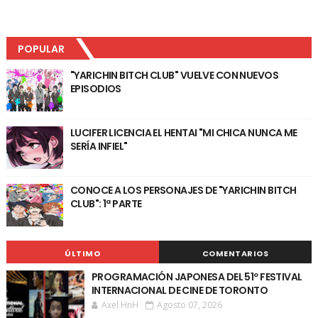
POPULAR
"YARICHIN BITCH CLUB" VUELVE CON NUEVOS
EPISODIOS
LUCIFER LICENCIA EL HENTAI "MI CHICA NUNCA ME
SERÍA INFIEL"
CONOCE A LOS PERSONAJES DE "YARICHIN BITCH
CLUB": 1ª PARTE
ÚLTIMO
COMENTARIOS
PROGRAMACIÓN JAPONESA DEL 51º FESTIVAL
INTERNACIONAL DE CINE DE TORONTO
Axel HnH
Agosto 07, 2026