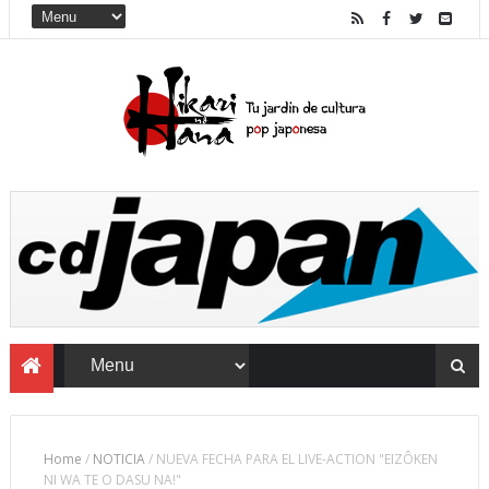
Home
/
NOTICIA
/
NUEVA FECHA PARA EL LIVE-ACTION "EIZÔKEN
NI WA TE O DASU NA!"