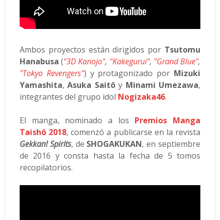
Ambos proyectos están dirigidos por
Tsutomu
Hanabusa
(
"3D Kanojo"
,
"Kakegurui"
,
"Grand Blue"
,
"Tokyo Revengers"
) y protagonizado por
Mizuki
Yamashita
,
Asuka Saitô
y
Minami Umezawa
,
integrantes del grupo idol
Nogizaka46
.
El manga, nominado a los
Premios Manga
Taishô 2018
, comenzó a publicarse en la revista
Gekkan! Spirits
, de
SHOGAKUKAN
, en septiembre
de 2016 y consta hasta la fecha de 5 tomos
recopilatorios.