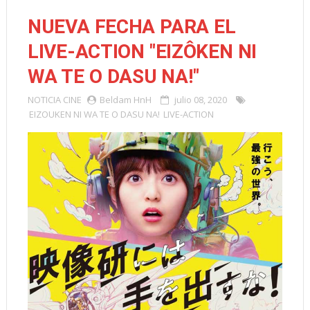
NUEVA FECHA PARA EL
LIVE-ACTION "EIZÔKEN NI
WA TE O DASU NA!"
NOTICIA
CINE
Beldam HnH
julio 08, 2020
EIZOUKEN NI WA TE O DASU NA!
LIVE-ACTION