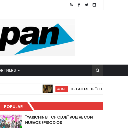
ARTNERS
DETALLES DE "EL PUEBLO DE LAS OCHO 
#CINE
POPULAR
"YARICHIN BITCH CLUB" VUELVE CON
NUEVOS EPISODIOS