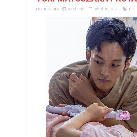
NOTICIA
CINE
Axel HnH
abril 30, 2021
THE 