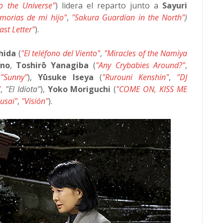
to the Universe"
) lidera el reparto junto a
Sayuri
morias de mi hijo"
,
"Sakura Guardian in the North"
)
ast Letter"
).
hida
(
"El teléfono del Viento"
,
"Miracles of the Namiya
no
,
Toshirō Yanagiba
(
"Any Crybabies Around?"
,
,
"Sunny"
),
Yūsuke Iseya
(
"Rurouni Kenshin"
,
"DJ
"
,
"El Idiota"
),
Yoko Moriguchi
(
"COME ON, KISS ME
usai"
,
"Visión"
).