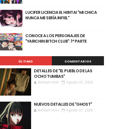
LUCIFER LICENCIA EL HENTAI "MI CHICA
NUNCA ME SERÍA INFIEL"
CONOCE A LOS PERSONAJES DE
"YARICHIN BITCH CLUB": 1ª PARTE
ÚLTIMO
COMENTARIOS
DETALLES DE "EL PUEBLO DE LAS
OCHO TUMBAS"
Beldam HnH
Agosto 07, 2026
NUEVOS DETALLES DE "GHOST"
Beldam HnH
Agosto 07, 2026