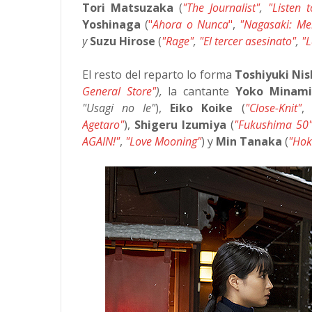
Tori Matsuzaka
(
"The Journalist"
,
"Listen 
Yoshinaga
(
"
Ahora o Nunca
"
,
"Nagasaki: Me
y
Suzu Hirose
(
"Rage"
,
"El tercer asesinato"
,
"L
El resto del reparto lo forma
Toshiyuki Nis
General Store"
),
la cantante
Yoko Minami
"Usagi no Ie"
),
Eiko Koike
(
"Close-Knit"
Agetaro"
),
Shigeru Izumiya
(
"Fukushima 50
AGAIN!"
,
"Love Mooning"
) y
Min Tanaka
(
"Hok