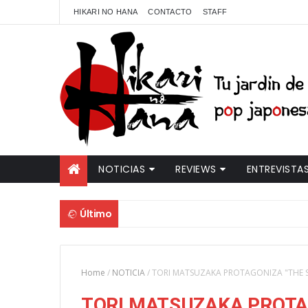
HIKARI NO HANA
CONTACTO
STAFF
NOTICIAS
REVIEWS
ENTREVISTA
Último
Home
/
NOTICIA
/
TORI MATSUZAKA PROTAGONIZA "THE S
TORI MATSUZAKA PROTAG