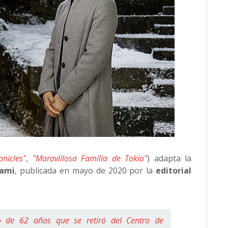
onicles"
,
"Maravillosa Familia de Tokio"
) adapta la
nami
, publicada en mayo de 2020 por la
editorial
 de 62 años que se retiró del Centro de