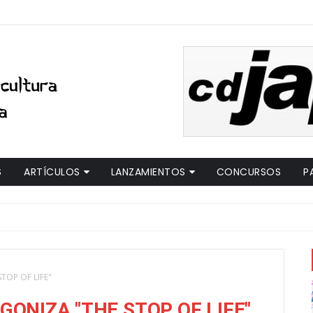
S
ARTÍCULOS
LANZAMIENTOS
CONCURSOS
P
TOP OF LIFE"
ONIZA "THE STOP OF LIFE"