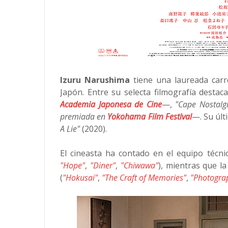
Izuru Narushima
tiene una laureada carr
Japón. Entre su selecta filmografía destac
Academia Japonesa de Cine
—,
"Cape Nostalg
premiada en
Yokohama Film Festival
—. Su últ
A Lie"
(2020).
El cineasta ha contado en el equipo técni
"Hope"
,
"Diner"
,
"Chiwawa"
), mientras que 
(
"Hokusai"
,
"The Craft of Memories"
,
"Photogra