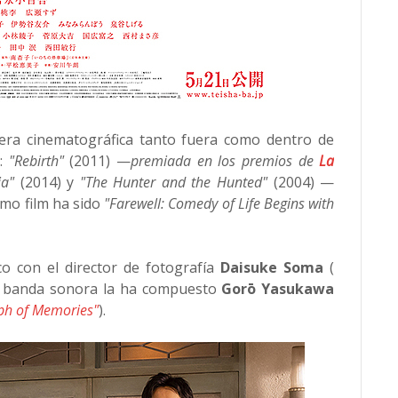
era cinematográfica tanto fuera como dentro de
a:
"Rebirth"
(2011) —
premiada en los premios de
La
ia"
(2014) y
"The Hunter and the Hunted"
(2004) —
imo film ha sido
"Farewell: Comedy of Life Begins with
co con el director de fotografía
Daisuke Soma
(
la banda sonora la ha compuesto
Gorō Yasukawa
ph of Memories"
).