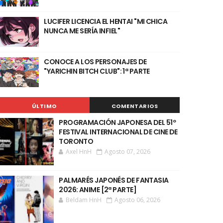
LUCIFER LICENCIA EL HENTAI "MI CHICA
NUNCA ME SERÍA INFIEL"
CONOCE A LOS PERSONAJES DE
"YARICHIN BITCH CLUB": 1ª PARTE
ÚLTIMO
COMENTARIOS
PROGRAMACIÓN JAPONESA DEL 51º
FESTIVAL INTERNACIONAL DE CINE DE
TORONTO
Axel HnH
Agosto 07, 2026
PALMARÉS JAPONÉS DE FANTASIA
2026: ANIME [2ª PARTE]
Beldam HnH
Agosto 06, 2026