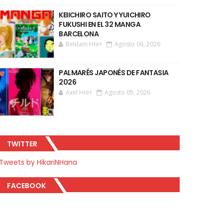
KEIICHIRO SAITO Y YUICHIRO
FUKUSHI EN EL 32 MANGA
BARCELONA
Beldam HnH
Agosto 06, 2026
PALMARÉS JAPONÉS DE FANTASIA
2026
Axel HnH
Agosto 05, 2026
TWITTER
Tweets by HikariNHana
FACEBOOK