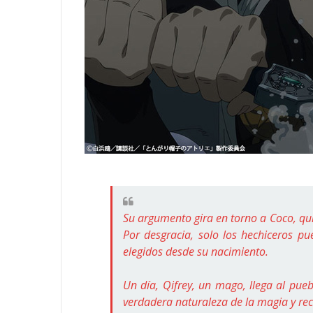
Su argumento gira en torno a Coco, qu
Por desgracia, solo los hechiceros pu
elegidos desde su nacimiento.
Un día, Qifrey, un mago, llega al pueb
verdadera naturaleza de la magia y rec