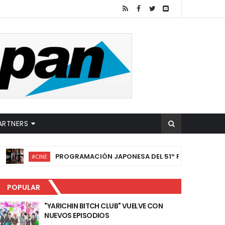
ARTNERS
PROGRAMACIÓN JAPONESA DEL 51º FESTIVAL INTERNACIONAL
INE
POPULAR
"YARICHIN BITCH CLUB" VUELVE CON
NUEVOS EPISODIOS