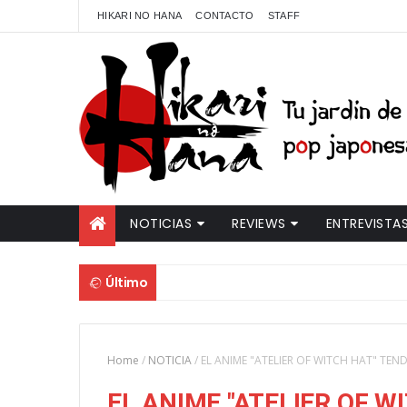
HIKARI NO HANA
CONTACTO
STAFF
NOTICIAS
REVIEWS
ENTREVISTA
Último
Home
/
NOTICIA
/
EL ANIME "ATELIER OF WITCH HAT" TE
EL ANIME "ATELIER OF W