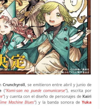
en
Crunchyroll
, se emitieron entre abril y junio de
e
(
"Komi-san no puede comunicarse"
), escrita por
ze"
) y cuenta con el diseño de personajes de
Kairi
Time Machine Blues"
) y la banda sonora de
Yuka