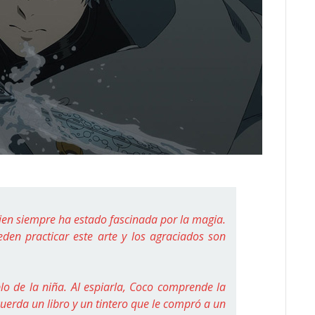
ien siempre ha estado fascinada por la magia.
eden practicar este arte y los agraciados son
lo de la niña. Al espiarla, Coco comprende la
uerda un libro y un tintero que le compró a un