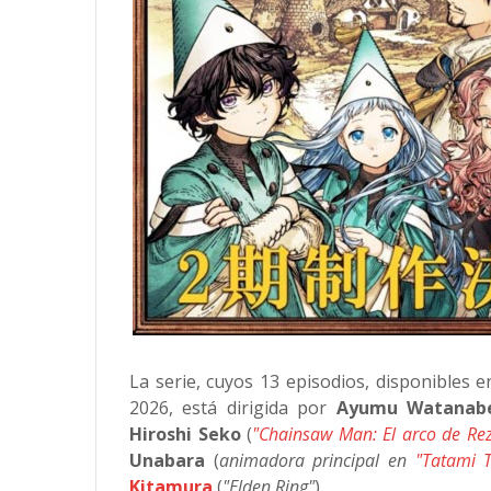
La serie, cuyos 13 episodios, disponibles 
2026, está dirigida por
Ayumu Watanab
Hiroshi Seko
(
"Chainsaw Man: El arco de Re
Unabara
(
animadora principal en
"Tatami 
Kitamura
(
"Elden Ring"
).