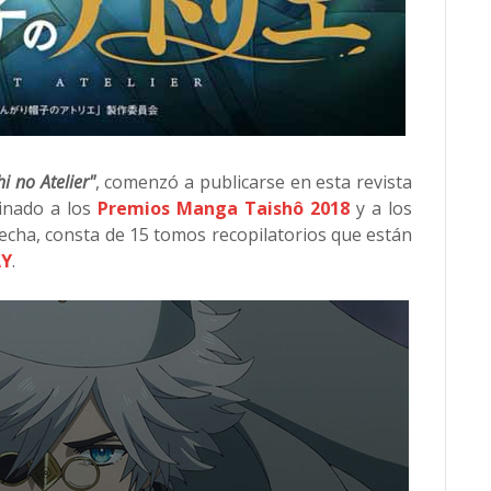
i no Atelier"
, comenzó a publicarse en esta revista
inado a los
Premios Manga Taishô 2018
y a los
 fecha, consta de 15 tomos recopilatorios que están
AY
.