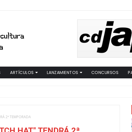
S
ARTÍCULOS
LANZAMIENTOS
CONCURSOS
P
#C
NDRÁ 2ª TEMPORADA
ITCH HAT" TENDRÁ 2ª