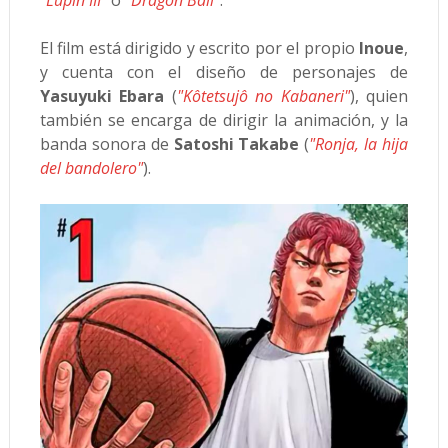
"Lupin III"
o
"Dragon Ball"
.
El film está dirigido y escrito por el propio
Inoue
,
y cuenta con el diseño de personajes de
Yasuyuki Ebara
(
"Kôtetsujô no Kabaneri"
), quien
también se encarga de dirigir la animación, y la
banda sonora de
Satoshi Takabe
(
"Ronja, la hija
del bandolero"
).