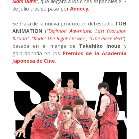
Slam Dunk"
, que llegará a los cines españoles el 7
de julio tras su paso por
Annecy
.
Se trata de la nueva producción del estudio
TOEI
ANIMATION
(
"Digimon Adventure: Last Evolution
Kizuna"
,
"Kado: The Right Answer"
,
"One Piece Red"
),
basada en el manga de
Takehiko Inoue
y
galardonada en los
Premios de la Academia
Japonesa de Cine
.