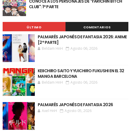
CONOCE A LOS PERSONAJES DE "YARICHIN BITCH
CLUB": 1ª PARTE
ÚLTIMO
COMENTARIOS
PALMARÉS JAPONÉS DE FANTASIA 2026: ANIME
[2ª PARTE]
Beldam HnH
Agosto 06, 2026
KEIICHIRO SAITO Y YUICHIRO FUKUSHI EN EL 32
MANGA BARCELONA
Beldam HnH
Agosto 06, 2026
PALMARÉS JAPONÉS DE FANTASIA 2026
Axel HnH
Agosto 05, 2026