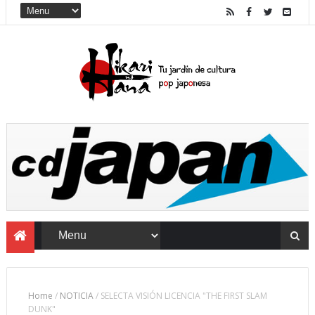
Home
/
NOTICIA
/
SELECTA VISIÓN LICENCIA "THE FIRST SLAM
DUNK"