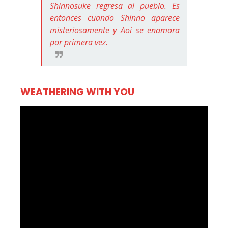
Shinnosuke regresa al pueblo. Es
entonces cuando Shinno aparece
misteriosamente y Aoi se enamora
por primera vez.
WEATHERING WITH YOU