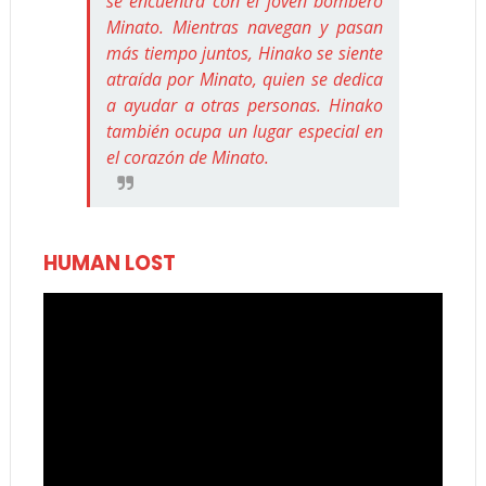
se encuentra con el joven bombero
Minato. Mientras navegan y pasan
más tiempo juntos, Hinako se siente
atraída por Minato, quien se dedica
a ayudar a otras personas. Hinako
también ocupa un lugar especial en
el corazón de Minato.
HUMAN LOST