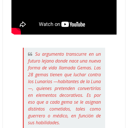
Su argumento transcurre en un
futuro lejano donde nace una nueva
forma de vida llamada Gemas. Las
28 gemas tienen que luchar contra
los Lunarios —habitantes de la Luna
—, quienes pretenden convertirlas
en elementos decorativos. Es por
eso que a cada gema se le asignan
distintos cometidos, tales como
guerrero o médico, en función de
sus habilidades.