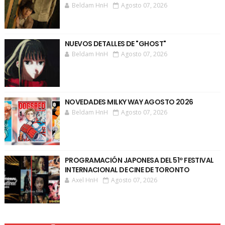
Beldam HnH
Agosto 07, 2026
NUEVOS DETALLES DE "GHOST"
Beldam HnH
Agosto 07, 2026
NOVEDADES MILKY WAY AGOSTO 2026
Beldam HnH
Agosto 07, 2026
PROGRAMACIÓN JAPONESA DEL 51º FESTIVAL
INTERNACIONAL DE CINE DE TORONTO
Axel HnH
Agosto 07, 2026