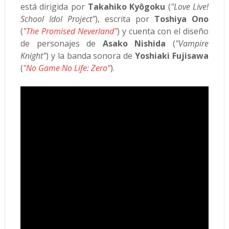
está dirigida por
Takahiko Kyôgoku
(
"Love Live!
School Idol Project"
), escrita por
Toshiya Ono
(
"The Promised Neverland"
) y cuenta con el diseño
de personajes de
Asako Nishida
(
"Vampire
Knight"
) y la banda sonora de
Yoshiaki Fujisawa
(
"No Game No Life: Zero"
).