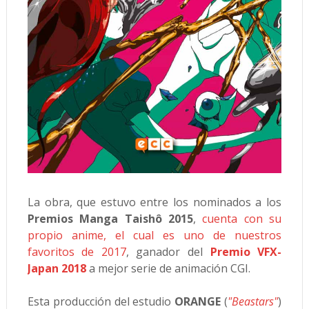
La obra, que estuvo entre los nominados a los
Premios Manga Taishô 2015
,
cuenta con su
propio anime, el cual es uno de nuestros
favoritos de 2017
, ganador del
Premio VFX-
Japan 2018
a mejor serie de animación CGI.
Esta producción del estudio
ORANGE
(
"Beastars"
)