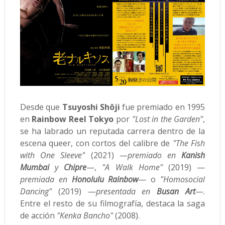
Desde que
Tsuyoshi Shôji
fue premiado en 1995
en
Rainbow Reel Tokyo
por
"Lost in the Garden"
,
se ha labrado un
reputada carrera dentro de la
escena queer, con cortos del calibre de
"The Fish
with One Sleeve"
(2021) —
premiado en
Kanish
Mumbai
y
Chipre
—,
"A Walk Home"
(2019) —
premiada en
Honolulu Rainbow
— o
"Homosocial
Dancing"
(2019) —
presentada en
Busan Art
—.
Entre el resto de su filmografía, destaca la saga
de acción
"Kenka Bancho"
(2008).