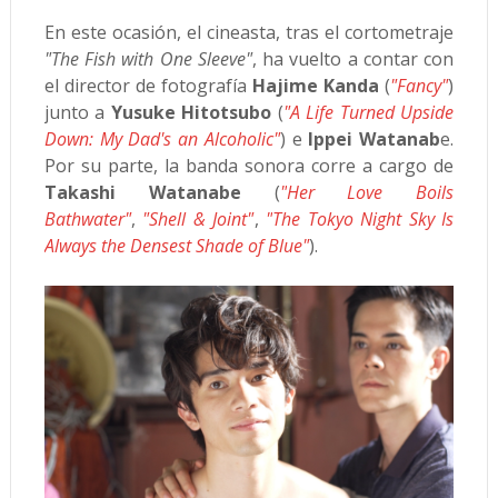
En este ocasión, el cineasta, tras el cortometraje
"The Fish with One Sleeve"
, ha vuelto a contar con
el director de fotografía
Hajime Kanda
(
"Fancy"
)
junto a
Yusuke Hitotsubo
(
"A Life Turned Upside
Down: My Dad's an Alcoholic"
) e
Ippei Watanab
e.
Por su parte, la banda sonora corre a cargo de
Takashi Watanabe
(
"
Her Love Boils
Bathwater"
,
"Shell & Joint"
,
"
The Tokyo Night Sky Is
Always the Densest Shade of Blue"
).