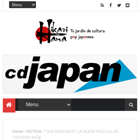
Home
/
NOTICIA
/
"OLD NARCISSUS": LA NUEVA PELÍCULA DE
TSUYOSHI SHÔJI