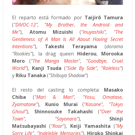
El reparto está formado por
Taijirô Tamura
(
"DIVOC-12"
,
"My Brother, the Android and
Me"
),
Atomu Mizuishi
(
"Inuyashiki"
,
"
The
Gentleness of A Man Is All About Having Secret
Intentions"
),
Takeshi Terayama
(
dorama
"
Rookies"
), la drag queen
Hiderou
,
Morooka
Moro
(
"The Manga Master"
,
"Goodbye, Cruel
World"
),
Kanji Tsuda
(
"Side By Side"
,
"Roleless"
)
y
Riku Tanaka
(
"Shibuya Shadow"
)
El resto del casting lo completa:
Masako
Chiba
(
"Mari & Mari"
,
"Yosu, Omatase,
Zyamatane"
),
Kunio Murai
(
"Kasane"
,
"Tokyo
Ghoul"
),
Shinnosuke Takahashi
(
"Over the
Town"
,
"Sayonara"
),
Shinji
Matsubayashi
(
"Roar"
),
Keiji Yamashita
(
"My
Sorry Life"
,
"Indeleble Memories"
),
Hiroko Shinkai