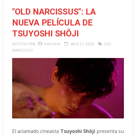
"OLD NARCISSUS": LA
NUEVA PELÍCULA DE
TSUYOSHI SHÔJI
NOTICIA
CINE
Axel HnH
abril 21, 2023
OLD
NARCISSUS
El aclamado cineasta
Tsuyoshi Shôji
presenta su