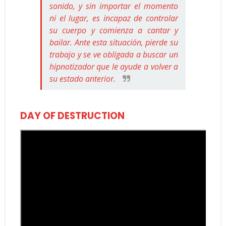
sonido, y sin importar el momento
ni el lugar, es incapaz de controlar
su cuerpo y comienza a cantar y
bailar. Ante esta situación, pierde su
trabajo y se ve obligada a buscar un
hipnotizador que le ayude a volver a
su estado anterior.
DAY OF DESTRUCTION