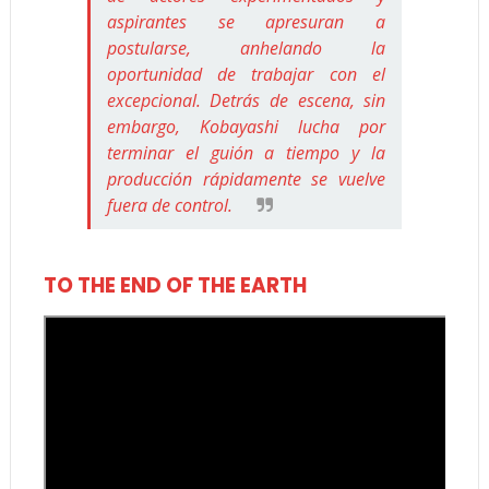
aspirantes se apresuran a
postularse, anhelando la
oportunidad de trabajar con el
excepcional. Detrás de escena, sin
embargo, Kobayashi lucha por
terminar el guión a tiempo y la
producción rápidamente se vuelve
fuera de control.
TO THE END OF THE EARTH