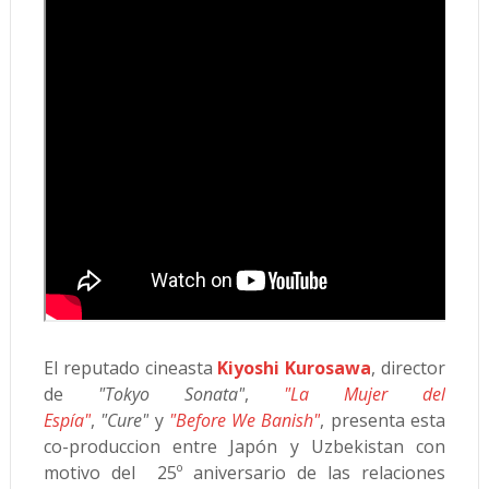
El reputado cineasta
Kiyoshi Kurosawa
, director
de
"Tokyo Sonata"
,
"La Mujer del
Espía"
,
"Cure"
y
"Before We Banish"
, presenta esta
co-produccion entre Japón y Uzbekistan con
motivo del 25º aniversario de las relaciones