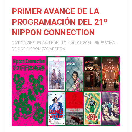
PRIMER AVANCE DE LA
PROGRAMACIÓN DEL 21º
NIPPON CONNECTION
NOTICIA
CINE
Axel HnH
abril 05, 2021
FESTIVAL
DE CINE
NIPPON CONNECTION