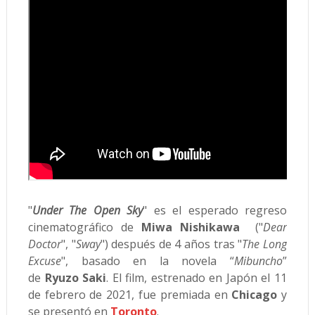
"
Under The Open Sky
" es el esperado regreso
cinematográfico de
Miwa Nishikawa
("
Dear
Doctor
", "
Sway
") después de 4 años tras "
The Long
Excuse
", basado en la novela “
Mibuncho
”
de
Ryuzo Saki
. El film, estrenado en Japón el 11
de febrero de 2021, fue premiada en
Chicago
y
se presentó en
Toronto
.