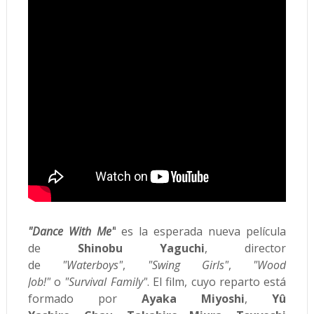
"Dance With Me"
es la esperada nueva película
de
Shinobu Yaguchi
, director
de
"Waterboys"
,
"Swing Girls"
,
"Wood
Job!"
o
"Survival Family"
. El film, cuyo reparto está
formado por
Ayaka Miyoshi
,
Yû