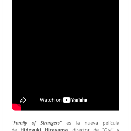
"
Family of Strangers"
es
la nueva película
de
Hideyuki Hirayama
, director de "
Out
" y