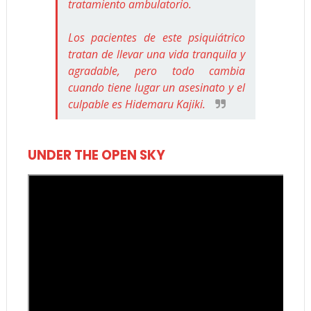
tratamiento ambulatorio.
Los pacientes de este psiquiátrico
tratan de llevar una vida tranquila y
agradable, pero todo cambia
cuando tiene lugar un asesinato y el
culpable es Hidemaru Kajiki.
UNDER THE OPEN SKY