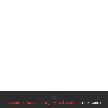
© HIKARI NO HANA 2018 | Design by Axel | Created By
ThemeXpose